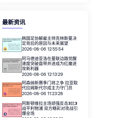
最新资讯
韩国足协解雇主帅克林斯曼决
定背后的原因与未来展望
2026-08-06 12:55:54
阿马德迪亚洛在曼联边路觉醒
速度突破盘带并进成为红魔进
攻新利器
2026-08-06 12:13:29
阿森纳新赛季门将之争 拉亚取
代拉姆斯代尔成主力守门员
2026-08-06 11:23:28
阿斯顿维拉主场顽强反击3比3
战平利物浦 双方精彩对攻战引
爆全场