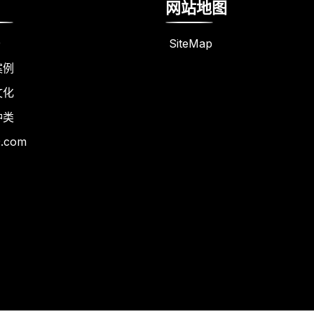
网站地图
9
SiteMap
案例
文化
种类
.com