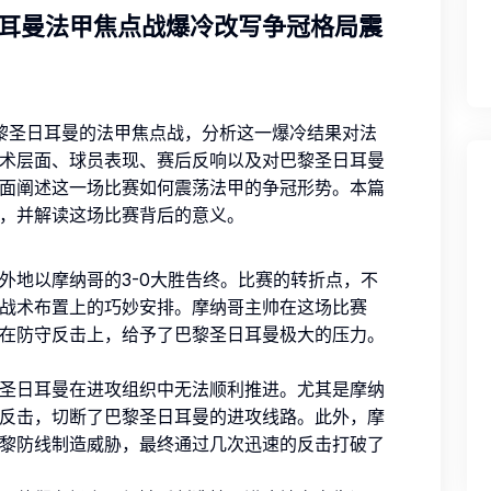
耳曼法甲焦点战爆冷改写争冠格局震
黎圣日耳曼的法甲焦点战，分析这一爆冷结果对法
术层面、球员表现、赛后反响以及对巴黎圣日耳曼
面阐述这一场比赛如何震荡法甲的争冠形势。本篇
，并解读这场比赛背后的意义。
外地以摩纳哥的3-0大胜告终。比赛的转折点，不
战术布置上的巧妙安排。摩纳哥主帅在这场比赛
在防守反击上，给予了巴黎圣日耳曼极大的压力。
圣日耳曼在进攻组织中无法顺利推进。尤其是摩纳
反击，切断了巴黎圣日耳曼的进攻线路。此外，摩
黎防线制造威胁，最终通过几次迅速的反击打破了