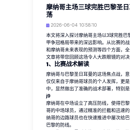
摩纳哥主场三球完胜巴黎圣日
荡
2026-06-04 10:58:10
本文将深入探讨摩纳哥主场以3球完胜巴
甲争冠格局带来的深远影响。从比赛的战
和摩纳哥未来表现的预测等四个方面，全
文章将带您回顾这场令人大跌眼镜的对决
1、比赛战术解读
摩纳哥与巴黎圣日耳曼的这场焦点战，意
仅仅来自于摩纳哥球员的个人发挥，更是
中，显然做出了准确的战术部署，特别是
j9
摩纳哥在中场设立了高压防线，使得巴黎
哥的中场球员，通过精准的拦截和迅速的
纳哥的边路球员也在快速推进中屡次给巴
巴黎的防线。