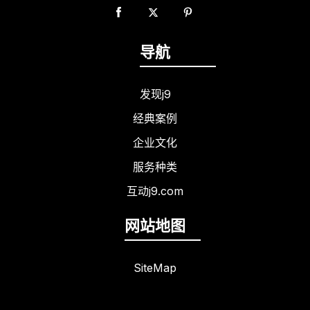
导航
发现j9
经典案例
企业文化
服务种类
互动j9.com
网站地图
SiteMap