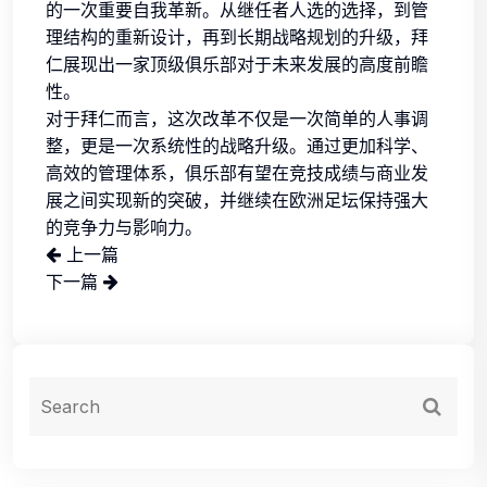
的一次重要自我革新。从继任者人选的选择，到管
理结构的重新设计，再到长期战略规划的升级，拜
仁展现出一家顶级俱乐部对于未来发展的高度前瞻
性。
对于拜仁而言，这次改革不仅是一次简单的人事调
整，更是一次系统性的战略升级。通过更加科学、
高效的管理体系，俱乐部有望在竞技成绩与商业发
展之间实现新的突破，并继续在欧洲足坛保持强大
的竞争力与影响力。
上一篇
下一篇