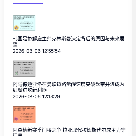
韩国足协解雇主帅克林斯曼决定背后的原因与未来展
望
2026-08-06 12:55:54
阿马德迪亚洛在曼联边路觉醒速度突破盘带并进成为
红魔进攻新利器
2026-08-06 12:13:29
阿森纳新赛季门将之争 拉亚取代拉姆斯代尔成主力守
门员