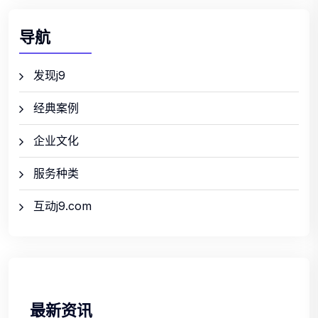
导航
发现j9
经典案例
企业文化
服务种类
互动j9.com
最新资讯