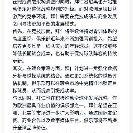
在完成高层架构调整的同时，拜仁慕尼黑也开始推
动俱乐部整体战略规划的升级。面对欧洲足坛日益
激烈的竞争环境，拜仁需要在竞技成绩与商业发展
之间寻找更加平衡的发展模式。
首先，在竞技层面，拜仁将继续保持对青训体系的
高度重视。俱乐部近年来不断加强青训投入，希望
培养更多具备一线队实力的年轻球员。这不仅能够
降低长期转会成本，也有助于保持球队阵容的持续
更新。
其次，在转会策略方面，拜仁计划进一步强化数据
分析与球探系统的结合。通过更加系统化的球员评
估机制，俱乐部可以在转会市场中更精准地锁定目
标球员，从而提高引援成功率。
与此同时，拜仁也在积极推动全球化发展战略。作
为欧洲最具商业价值的俱乐部之一，拜仁希望在亚
洲、北美等市场进一步扩大影响力。通过国际友谊
赛、商业合作以及数字媒体平台，俱乐部将不断提
升全球品牌价值。