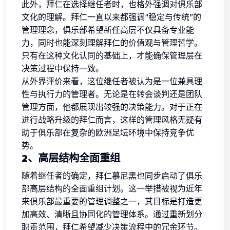
此外，拜仁在选择继任者时，也格外强调对俱乐部
文化的理解。拜仁一直以来都强调“稳定与传统”的
管理理念，俱乐部希望新任高层不仅具备专业能
力，同时也能深刻理解拜仁的价值观与管理哲学。
只有在这种文化认同的基础上，才能确保管理层在
决策过程中保持一致。
从外界评价来看，这位继任者被认为是一位兼具理
性与执行力的管理者。无论是在转会谈判还是团队
管理方面，他都展现出较强的决策能力。对于正在
进行战略升级的拜仁而言，这样的管理风格无疑有
助于俱乐部在复杂的欧洲足坛环境中保持竞争优
势。
2、高层结构全面重组
随着继任者的确定，拜仁慕尼黑也同步启动了俱乐
部高层结构的全面重组计划。这一举措被视为近年
来俱乐部最重要的管理调整之一，其目标是打造更
加高效、清晰且协同化的管理体系。通过重新划分
职责范围，拜仁希望减少决策流程中的冗余环节。