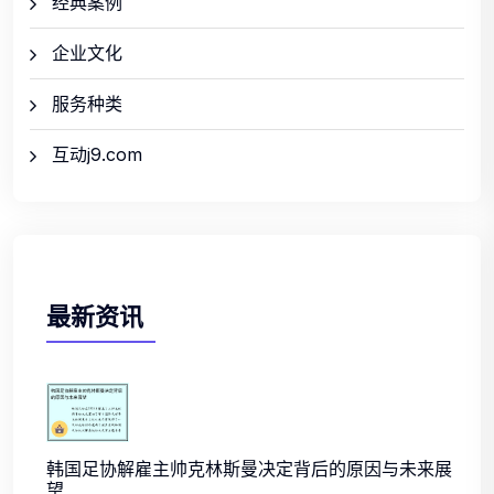
经典案例
企业文化
服务种类
互动j9.com
最新资讯
韩国足协解雇主帅克林斯曼决定背后的原因与未来展
望