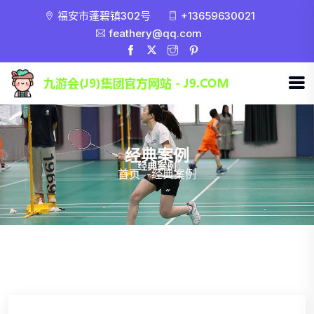
福安市蓬碧镇302号
+13659630021
feathery@qq.com
经典案例
首页
-
经典案例