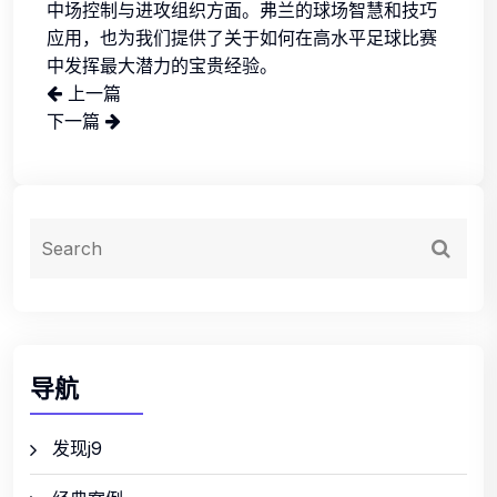
中场控制与进攻组织方面。弗兰的球场智慧和技巧
应用，也为我们提供了关于如何在高水平足球比赛
中发挥最大潜力的宝贵经验。
上一篇
下一篇
导航
发现j9