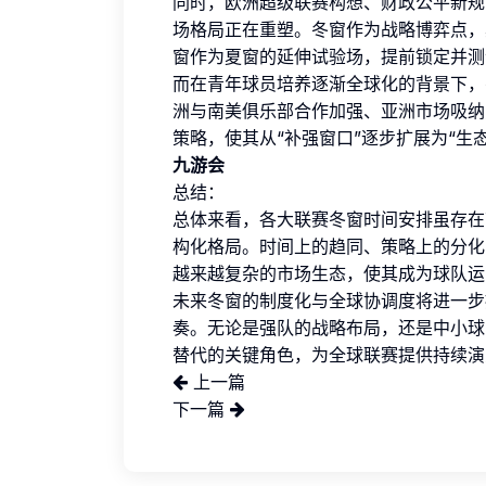
同时，欧洲超级联赛构想、财政公平新规
场格局正在重塑。冬窗作为战略博弈点，
窗作为夏窗的延伸试验场，提前锁定并测
而在青年球员培养逐渐全球化的背景下，
洲与南美俱乐部合作加强、亚洲市场吸纳
策略，使其从“补强窗口”逐步扩展为“生
九游会
总结：
总体来看，各大联赛冬窗时间安排虽存在
构化格局。时间上的趋同、策略上的分化
越来越复杂的市场生态，使其成为球队运
未来冬窗的制度化与全球协调度将进一步
奏。无论是强队的战略布局，还是中小球
替代的关键角色，为全球联赛提供持续演
上一篇
下一篇