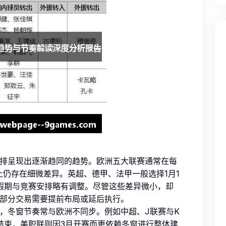
排呈现出逐渐趋同的趋势。欧洲五大联赛通常在每
上仍存在细微差异。英超、德甲、法甲一般选择1月1
假期与竞赛安排略有调整。尽管这些差异微小，却
部分交易需要提前布局或延后执行。
，冬窗节奏常与欧洲不同步。例如中超、J联赛与K
结束，美职联则因3月开赛而更依赖冬窗进行整体建