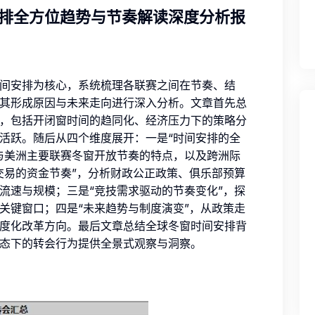
排全方位趋势与节奏解读深度分析报
间安排为核心，系统梳理各联赛之间在节奏、结
其形成原因与未来走向进行深入分析。文章首先总
，包括开闭窗时间的趋同化、经济压力下的策略分
活跃。随后从四个维度展开：一是“时间安排的全
与美洲主要联赛冬窗开放节奏的特点，以及跨洲际
交易的资金节奏”，分析财政公正政策、俱乐部预算
流速与规模；三是“竞技需求驱动的节奏变化”，探
关键窗口；四是“未来趋势与制度演变”，从政策走
度化改革方向。最后文章总结全球冬窗时间安排背
态下的转会行为提供全景式观察与洞察。