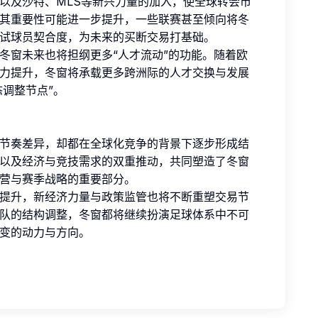
以及沙特、MLS等新兴力量的加入，使全球转会市
其重要性可能进一步提升，一些联赛甚至倾向将冬
试球员契合度，为未来的买断交易打基础。
冬窗未来也将担纲更多“人才流动”的功能。随着欧
力提升，冬窗将承载更多跨洲际的人才交换与发展
态调整节点”。
节奏差异，却都在全球化竞争的背景下逐步形成结
以及经济与竞技需求的双重推动，共同塑造了冬窗
营与赛季战略的重要部分。
提升，新经济力量与政策监管也将不断重塑交易节
队的结构调整，冬窗都将继续扮演足球体系中不可
变的动力与方向。