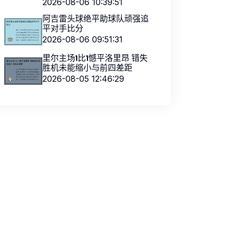
2026-08-06 10:39:51
阿吉雷头球绝平助球队顽强追
平对手比分
2026-08-06 09:51:31
里尔主场1比1憾平洛里昂 错失
胜机未能缩小与前四差距
2026-08-05 12:46:29