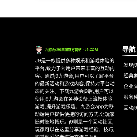
导航
J9是一款提供多种娱乐和游戏体验的
发现j
平台,致力于为用户带来丰富的互动内
经典
容。通过j9九游会,用户可以了解平台
的最新活动和游戏内容,保持对平台动
企业
态的关注。下载九游会j9后,用户可以
服务
使用j9九游会在各种设备上流畅体验
游戏,提升游戏乐趣。九游会app为移
互动j9
动端用户提供便捷的访问方式,让玩家
随时随地畅玩。j9则是一个互动社区,
玩家可以在这里分享游戏经验、技巧,
和其他爱好者进行交流与互动。