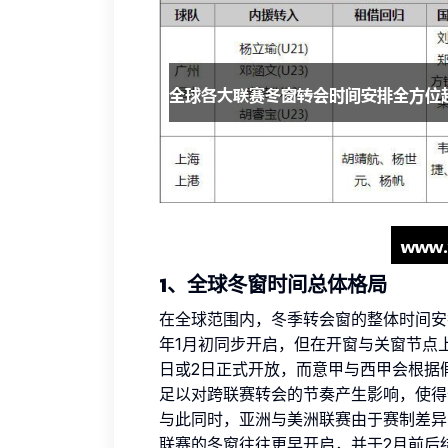
1、全球冬窗时间总体格局
在全球范围内，冬季转会窗的整体时间安
年1月初同步开启，但在开窗与关窗节点
日或2日正式开放，而意甲与西甲会根据
足以对跨联赛转会的节奏产生影响，使得
与此同时，亚洲与美洲联赛由于赛制差异
联赛的冬窗往往更早开启，并于2月前后