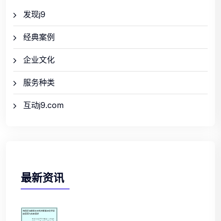
发现j9
经典案例
企业文化
服务种类
互动j9.com
最新资讯