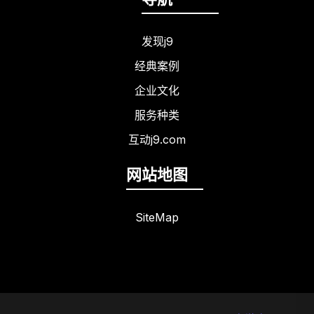
发现j9
经典案例
企业文化
服务种类
互动j9.com
网站地图
SiteMap