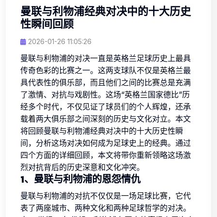
曼联与利物浦经典对决中的十大历史
性瞬间回顾
2026-01-26 11:05:26
曼联与利物浦的对决一直是英格兰足球历史上最具
传奇色彩的比赛之一。这两支球队不仅是英格兰最
具代表性的俱乐部，而且他们之间的比赛总是充满
了激情、对抗与戏剧性。这场“英格兰国家德比”历
经多个时代，不仅见证了球员们的个人辉煌，还承
载着两大俱乐部之间深刻的历史与文化对立。本文
将回顾曼联与利物浦经典对决中的十大历史性瞬
间，分析这场对决如何成为足球史上的经典。通过
四个方面的详细回顾，本文将带你重新领略这场激
烈对抗背后的历史深意和文化冲突。
1、曼联与利物浦的恩怨情仇
曼联与利物浦的对抗不仅仅是一场足球比赛，它代
表了两座城市、两种文化和两种足球哲学的对决。