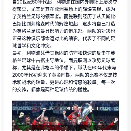
自20世纪60年代起，利物浦在国内外赛场上屡次夺
得荣誉，尤其是其在欧洲赛场上的辉煌表现，成为
了英格兰足球的领军者。而曼联则经历了从贝斯比·
巴斯比到弗格森时代的辉煌崛起，逐步将自己打造
为英格兰足坛最具影响力的俱乐部。两队的对决也
正是这种俱乐部命运对比的缩影，代表了不同的足
球哲学和文化冲突。
最初，利物浦凭借其稳固的防守和快速的反击在英
格兰足球中占据主导地位，而曼联则以攻势足球著
称，尤其是在弗格森的带领下，球队在90年代末与
2000年代初迎来了黄金时期。两队的比赛不仅是技
术和战术的较量，更是心理和情感的较量。每一次
的交锋，都像是两种足球传统的碰撞。