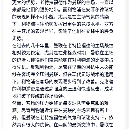
更大的优势，老特拉福德作为曼联的主场，一直以
来都是他们的强势地带。而利物浦在安菲尔德球场
的表现同样不可小觑，尤其是在主场气氛的感染
下，利物浦往往能够发挥出更强的竞技水平。双方
在主客场的表现差异，影响了他们在交锋中的胜负
走势。
在过去的几十年里，曼联在老特拉福德的主场战绩
相对较为稳定，尤其是在弗格森时期，曼联在主场
的统治力使得他们常常能够在对利物浦的比赛中占
得先机。反观利物浦，尽管在早期的对抗中未必能
够在客场完全压制曼联，但在现代足球战术的运用
下，利物浦在客场的表现逐步得到了改善。克洛普
的利物浦更是通过高强度的压迫和快速反击，成功
地打破了传统的客场瓶颈。
然而，客场的压力始终是每支球队需要克服的难
题。尽管利物浦近年来在曼联的主场表现有所上
升，但曼联在老特拉福德的气氛和球迷支持下，依
然具有很大的优势。在两队的最新交锋中，曼联在