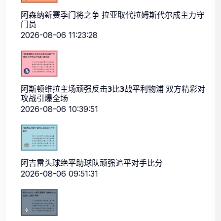
阿森纳新赛季门将之争 拉亚取代拉姆斯代尔成主力守
门员
2026-08-06 11:23:28
阿斯顿维拉主场顽强反击3比3战平利物浦 双方精彩对
攻战引爆全场
2026-08-06 10:39:51
阿吉雷头球绝平助球队顽强追平对手比分
2026-08-06 09:51:31