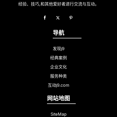
经验、技巧,和其他爱好者进行交流与互动。
导航
发现j9
经典案例
企业文化
服务种类
互动j9.com
网站地图
SiteMap