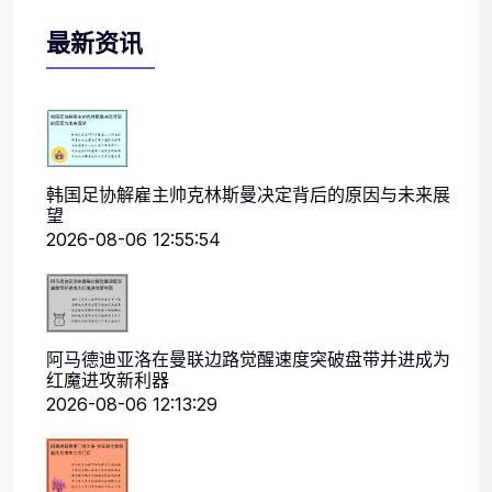
最新资讯
韩国足协解雇主帅克林斯曼决定背后的原因与未来展
望
2026-08-06 12:55:54
阿马德迪亚洛在曼联边路觉醒速度突破盘带并进成为
红魔进攻新利器
2026-08-06 12:13:29