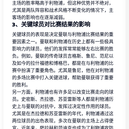
主场的胜率略高于利物浦，但这种优势并不绝对，
尤其是两队阵容和战术风格不断变化的情况下，主
客场的影响也在逐渐减弱。
3、关键球员对比赛结果的影响
关键球员的表现是决定曼联与利物浦比赛结果的重
要因素之一。曼联和利物浦在历史上都有一些极具
影响力的球员，他们的发挥常常能够左右比赛的胜
负。例如，曼联的传奇球员吉格斯、鲁尼、范尼以
及如今的拉什福德和博格巴，都是在与利物浦的比
赛中扮演了重要角色。尤其是鲁尼，他在对利物浦
的多场比赛中打入关键进球，帮助曼联获得了重要
的胜利。
另一方面，利物浦也有许多足以改变比赛走向的球
员。史密斯、杰拉德、苏亚雷斯等人都是利物浦历
史上与曼联的对抗中，发挥过决定性作用的球员。
尤其是在杰拉德和苏亚雷斯的年代，利物浦通过这
两位球员的出色表现，多次在曼联的主场上占得便
宜。近年来，萨拉赫和范迪克也成为了利物浦攻防