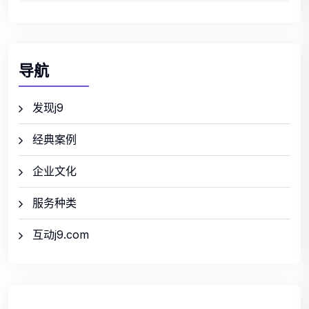
导航
发现j9
经典案例
企业文化
服务种类
互动j9.com