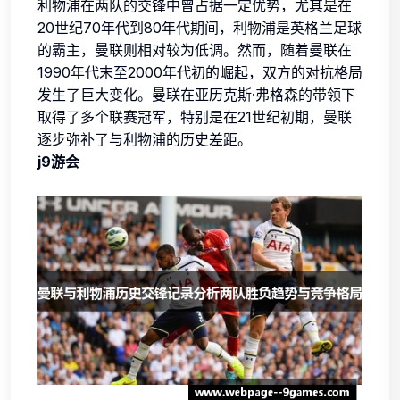
利物浦在两队的交锋中曾占据一定优势，尤其是在
20世纪70年代到80年代期间，利物浦是英格兰足球
的霸主，曼联则相对较为低调。然而，随着曼联在
1990年代末至2000年代初的崛起，双方的对抗格局
发生了巨大变化。曼联在亚历克斯·弗格森的带领下
取得了多个联赛冠军，特别是在21世纪初期，曼联
逐步弥补了与利物浦的历史差距。
j9游会