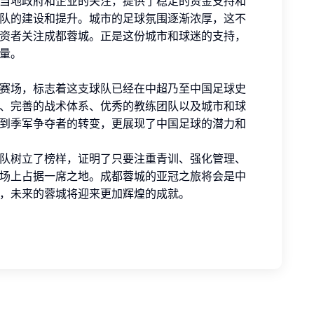
当地政府和企业的关注，提供了稳定的资金支持和
队的建设和提升。城市的足球氛围逐渐浓厚，这不
资者关注成都蓉城。正是这份城市和球迷的支持，
量。
赛场，标志着这支球队已经在中超乃至中国足球史
、完善的战术体系、优秀的教练团队以及城市和球
到季军争夺者的转变，更展现了中国足球的潜力和
队树立了榜样，证明了只要注重青训、强化管理、
场上占据一席之地。成都蓉城的亚冠之旅将会是中
，未来的蓉城将迎来更加辉煌的成就。