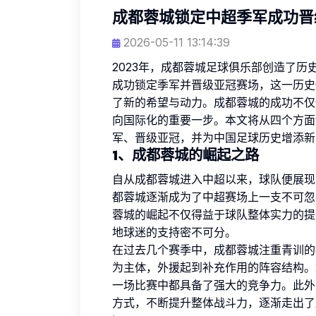
成都蓉城锁定中超季军成功晋
2026-05-11 13:14:39
2023年，成都蓉城足球俱乐部创造了
成功锁定季军并晋级亚冠赛场，这一历史
了新的希望与动力。成都蓉城的成功不仅
向国际化的重要一步。本文将从四个方面
军、晋级亚冠，并为中国足球历史增添新
1、成都蓉城的崛起之路
自从成都蓉城进入中超以来，球队便展现
都蓉城逐渐成为了中超赛场上一支不可忽
蓉城的崛起不仅得益于球队整体实力的提
地球迷的支持密不可分。
在过去几个赛季中，成都蓉城注重青训的
为主体，外援起到补充作用的阵容结构。
一场比赛中都具备了强大的竞争力。此外
方式，不断提升整体战斗力，逐渐走出了