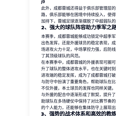
j9
此外，成都蓉城还得益于俱乐部管理层的
路，俱乐部能够在困境中持续投入，使得
加持下，蓉城足球逐渐摆脱了中超弱队的
2、强大的球队阵容助力季军之
本赛季，成都蓉城能够成功锁定中超季军
出色发挥，还是外援球员的稳定表现，成
场进攻火力十足，中场掌控力强，后防线
了其顶级球队的风范。
在本赛季中，成都蓉城的外援表现可圈可
升了球队的整体进攻水平，也在关键时刻
进攻端的稳定发挥，成为了成都蓉城打破
与防守中扮演了重要角色，帮助球队在比
不仅外援，本土球员的发挥也同样关键。
与外援的配合中逐渐形成了默契，提升了
助球队在多场硬仗中保持了对比赛节奏的
的个人能力，还能够在集体防守上展现出
3、强势的战术体系和高效的教