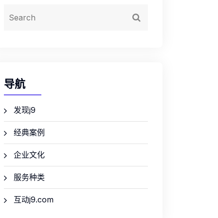
导航
发现j9
经典案例
企业文化
服务种类
互动j9.com