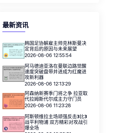
最新资讯
韩国足协解雇主帅克林斯曼决
定背后的原因与未来展望
2026-08-06 12:55:54
阿马德迪亚洛在曼联边路觉醒
速度突破盘带并进成为红魔进
攻新利器
2026-08-06 12:13:29
阿森纳新赛季门将之争 拉亚取
代拉姆斯代尔成主力守门员
2026-08-06 11:23:28
阿斯顿维拉主场顽强反击3比3
战平利物浦 双方精彩对攻战引
爆全场