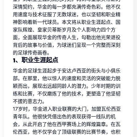
深情契约，华金的每一步都充满传奇色彩。他不仅
用速度与技术征服了无数球迷，也以坚韧和职业精
神影响着新一代球员。本文将从职业生涯起点、国
家队辉煌、皇家贝蒂斯岁月及个人影响力四个方
面，全面展现华金的传奇人生，勾勒出他光荣退役
背后的故事与价值，为球迷们呈现一个完整而深刻
的足球传奇画卷。
1、职业生涯起点
华金的足球生涯起步于安达卢西亚的街头与小俱乐
部。在那里，他以惊人的速度和灵活的突破能力脱
颖而出，展现出远超同龄人的潜力。少年时期的训
练和比赛，不仅磨炼了他的技术，更塑造了他坚韧
不拔的意志力。
17岁时，华金进入职业联赛的大门，加盟瓦伦西亚
青年队。他很快凭借出色的表现获得一线队的机
会，从此开启了他在西甲赛场上的辉煌篇章。在瓦
伦西亚，他不仅学会了顶级联赛的比赛节奏，也积