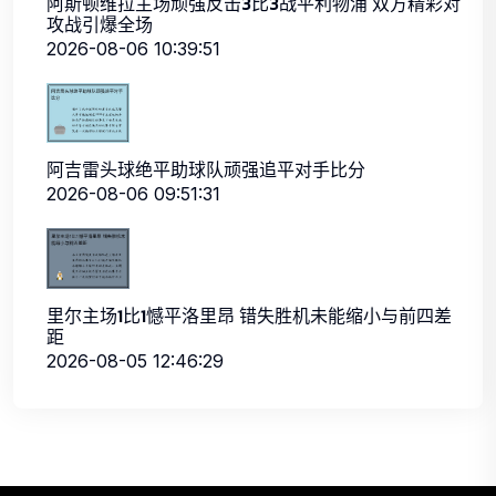
阿斯顿维拉主场顽强反击3比3战平利物浦 双方精彩对
攻战引爆全场
2026-08-06 10:39:51
阿吉雷头球绝平助球队顽强追平对手比分
2026-08-06 09:51:31
里尔主场1比1憾平洛里昂 错失胜机未能缩小与前四差
距
2026-08-05 12:46:29