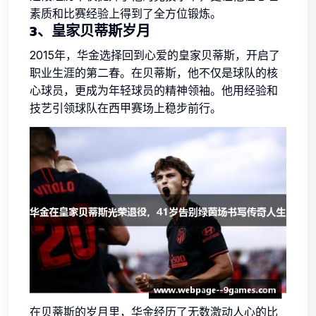
素质和比赛经验上得到了全方位锻炼。
3、皇家贝蒂斯岁月
2015年，华金选择回到心爱的皇家贝蒂斯，开启了
职业生涯的第二春。在贝蒂斯，他不仅是球队的核
心球员，更成为年轻球员的精神领袖。他用经验和
技艺引领球队在西甲赛场上稳步前行。
在贝蒂斯的岁月里，华金经历了无数激动人心的比