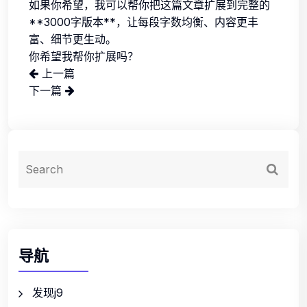
如果你希望，我可以帮你把这篇文章扩展到完整的
**3000字版本**，让每段字数均衡、内容更丰
富、细节更生动。
你希望我帮你扩展吗？
上一篇
下一篇
导航
发现j9