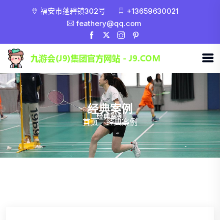
福安市蓬碧镇302号
+13659630021
feathery@qq.com
经典案例
首页
-
经典案例