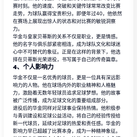
赛时刻。他的速度、突破和关键传球常常改变比赛
走势，为球队赢得宝贵积分。即便年过40，他依然
在赛场上展现出惊人的状态和对比赛的敏锐洞察
力。
华金与皇家贝蒂斯的关系不仅是职业，更是情感。
他的名字与俱乐部紧密相连，成为球队文化和球迷
心中不可替代的象征。正是在这样的背景下，他选
择在贝蒂斯光荣退役，书写属于自己的传奇篇章。
4、个人影响力
华金不仅是一名优秀的球员，更是一位具有深远影
响力的人物。他在球场内外的职业精神和人格魅
力，激励着无数年轻球员追求足球梦想。他的故事
被广泛传播，成为足球文化的重要组成部分。
退役后的华金同样对足球事业保持热情。他积极参
与青训建设和足球公益活动，将自己的经验传授给
新一代球员，延续对足球的热爱和责任感。华金的
影响力早已超越了比赛本身，成为一种精神象征。