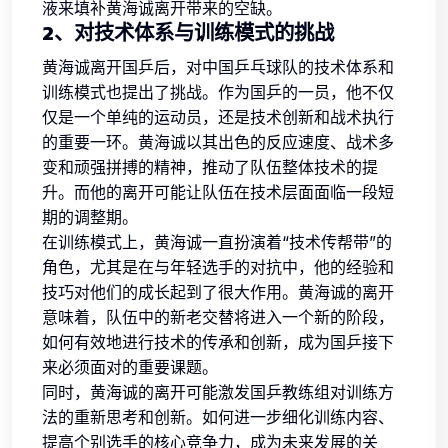
液来填补黄海诚离开带来的空缺。
2、对技术体系与训练模式的挑战
黄海诚离开国乒后，对中国乒乓球队的技术体系和
训练模式也提出了挑战。作为国乒的一员，他不仅
仅是一个单纯的运动员，还是技术创新和战术执行
的重要一环。黄海诚以其出色的反应速度、战术多
变和顽强拼搏的精神，推动了队伍整体技术的提
升。而他的离开可能让队伍在技术层面面临一段短
期的调整期。
在训练模式上，黄海诚一直扮演着“技术传帮带”的
角色，尤其是在与年轻选手的对抗中，他的经验和
技巧对他们的成长起到了很大作用。黄海诚的离开
意味着，队伍中的新老交替将进入一个新的阶段，
如何有效地进行技术的传承和创新，成为国乒接下
来必须面对的重要课题。
同时，黄海诚的离开可能激发国乒教练组对训练方
法的重新思考和创新。如何进一步细化训练内容、
提高个别选手的核心竞争力，成为未来发展的关