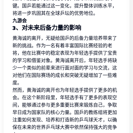
键。国乒若能通过这一变化，提升整体训练水平，
将进一步巩固其在全球乒坛的优势地位。
九游会
3、对未来后备力量的影响
黄海诚的离开，无疑给国乒的后备力量培养带来了
新的挑战。作为一名有着丰富国际比赛经验的老
将，他在比赛中的稳定表现为年轻选手提供了宝贵
的学习和借鉴对象。黄海诚离开后，年轻选手将缺
少一个类似的前辈来进行面对面的学习与交流，这
对他们在国际赛场的成长和突破无疑增加了一些难
度。
然而，黄海诚的离开也为年轻选手提供了更多的机
会。在这个新阶段里，年轻选手有了更多的表现空
间，能够通过参与更多重要比赛来锻炼自己，争取
早日成为国家队的核心力量。国乒的教练组将更加
注重如何发现、培养和打造新的乒乓球天才，以确
保在未来的世界乒乓球大赛中依然保持强大的竞争