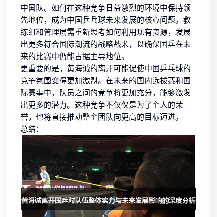
中国队。如何在这种竞争日益激烈的环境中保持领
先地位，成为中国乒乓球未来发展的核心问题。教
练组和管理层需重新思考如何利用现有资源，发展
出更多符合国际潮流的战略战术，以确保国乒在未
来的比赛中仍能占据主导地位。
更重要的是，黄海诚的离开可能促使中国乒乓球的
竞争氛围变得更加激烈。在未来的国内选拔赛和国
际赛事中，队员之间的竞争将更加充分，能够激发
出更多的潜力。这种竞争不仅仅是为了个人的荣
誉，也将直接推动整个团队向更高的目标迈进。
总结：