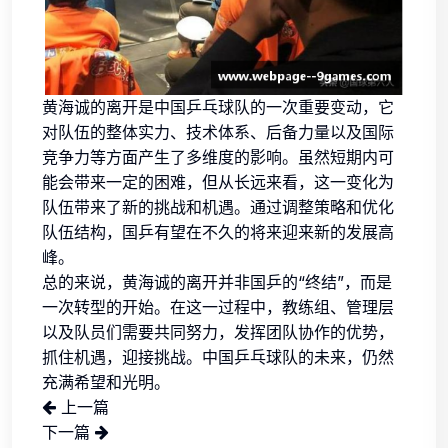
黄海诚的离开是中国乒乓球队的一次重要变动，它
对队伍的整体实力、技术体系、后备力量以及国际
竞争力等方面产生了多维度的影响。虽然短期内可
能会带来一定的困难，但从长远来看，这一变化为
队伍带来了新的挑战和机遇。通过调整策略和优化
队伍结构，国乒有望在不久的将来迎来新的发展高
峰。
总的来说，黄海诚的离开并非国乒的“终结”，而是
一次转型的开始。在这一过程中，教练组、管理层
以及队员们需要共同努力，发挥团队协作的优势，
抓住机遇，迎接挑战。中国乒乓球队的未来，仍然
充满希望和光明。
上一篇
下一篇