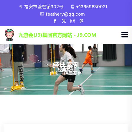
福安市蓬碧镇302号
+13659630021
feathery@qq.com
经典案例
首页
-
经典案例