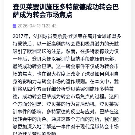
登贝莱罢训施压多特蒙德成功转会巴
萨成为转会市场焦点
2026-04-13 11:23:43
2017年，法国球员奥斯曼·登贝莱在离开雷恩加盟多
特蒙德后，以一纸高额的转会费和极具潜力的天赋
吸引了欧洲足坛的注意。然而，在多特蒙德效力仅
一年后，登贝莱便以罢训等极端手段施压俱乐部，
最终成功转会巴萨。这一转会事件不仅成为转会市
场的焦点，也在很大程度上改变了球员如何利用自
身的影响力与转会市场的运作规则。在本文中，我
们将从四个方面详细分析登贝莱罢训施压多特蒙
德，成功转会巴萨成为转会市场焦点的过程。这四
个方面分别是：登贝莱的行为背后动机，登贝莱罢
训事件的影响，多特蒙德的反应与应对，巴萨在这
场转会中的角色。通过这四个方面的剖析，我们能
够更加深入地了解这一事件对于现代足球转会市场
以及球员管理的影响。