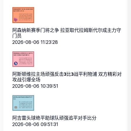
阿森纳新赛季门将之争 拉亚取代拉姆斯代尔成主力守
门员
2026-08-06 11:23:28
阿斯顿维拉主场顽强反击3比3战平利物浦 双方精彩对
攻战引爆全场
2026-08-06 10:39:51
阿吉雷头球绝平助球队顽强追平对手比分
2026-08-06 09:51:31