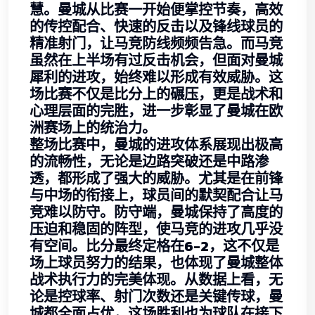
慧。曼城从比赛一开始便掌控节奏，高效
的传控配合、快速的反击以及锋线球员的
精准射门，让马竞防线频频告急。而马竞
虽然在上半场有过反击机会，但面对曼城
犀利的进攻，始终难以形成有效威胁。这
场比赛不仅是比分上的碾压，更是战术和
心理层面的完胜，进一步彰显了曼城在欧
洲赛场上的统治力。
整场比赛中，曼城的进攻体系展现出极高
的流畅性，无论是边路突破还是中路渗
透，都形成了强大的威胁。尤其是在前锋
与中场的衔接上，球员间的默契配合让马
竞难以防守。防守端，曼城保持了高度的
压迫和稳固的阵型，使马竞的进攻几乎没
有空间。比分最终定格在6-2，这不仅是
场上球员努力的结果，也体现了曼城整体
战术执行力的完美体现。从数据上看，无
论是控球率、射门次数还是关键传球，曼
城都全面占优，这场胜利也为球队在接下