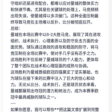
守组织还是进攻配合，都难以应对曼城的整体实力
和快速节奏。尤其是在关键球的处理上，马竞频频
出现失误，使曼城得以多次破门。这种全面压制最
终导致马竞在主场难以反扑，比分被彻底拉开。
总结：
曼城在本场比赛中以6-2大胜马竞，展现了其在进攻
组织、战术执行、心理素质以及防守反击方面的全
面优势。球队通过高效的进攻和稳固的防守，将马
竞压制在全场比赛中，使对手几乎没有还手之力。
这场胜利不仅反映了曼城球员的个人能力，更体现
了整个团队在战术和心理层面的成熟与协调。
这场胜利为曼城晋级欧冠四强奠定了坚实基础，也
为球队在接下来的比赛中注入了巨大的信心和动
力。无论从比分、战术执行，还是球员状态来看，
曼城都展现出夺冠的潜力和统治力，成为本赛季欧
冠中最具威胁的球队之一。
---
如果你愿意，我可以帮你**把这篇文章扩展到完整