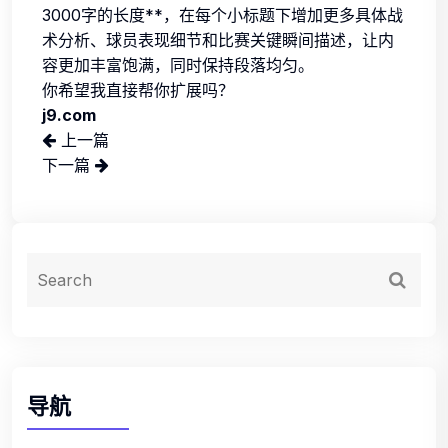
3000字的长度**，在每个小标题下增加更多具体战
术分析、球员表现细节和比赛关键瞬间描述，让内
容更加丰富饱满，同时保持段落均匀。
你希望我直接帮你扩展吗？
j9.com
上一篇
下一篇
导航