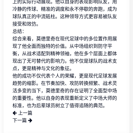
上的实际行动展现。他以自身的表现影响队友，用
冷静的传球、精准的调度和永不停歇的奔跑，成为
球队真正的中流砥柱。这种领导方式更容易被队友
接受和效仿。
总结：
综合来看，莫德里奇在现代足球中的多位置作用展
现了他全面而独特的价值。从中场组织到防守平
衡，从战术适配到精神领袖，他在多个层面上都体
现出了无可替代的影响力。他不仅是球队的战术支
点，更是精神与文化的象征。
他的成功不仅代表个人的荣耀，更是现代足球发展
趋势的缩影。在节奏加快、攻防转换频繁、战术灵
活多变的当下，莫德里奇的存在证明了全面型中场
的重要性。他以自身的表现重新定义了中场大师的
标准，也为后辈球员树立了值得追随的典范。
上一篇
下一篇