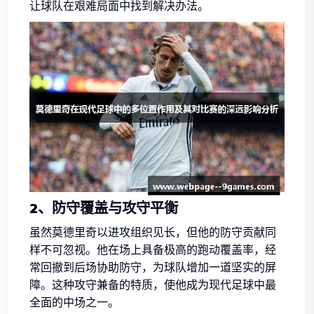
让球队在艰难局面中找到解决办法。
2、防守覆盖与攻守平衡
虽然莫德里奇以进攻组织见长，但他的防守贡献同
样不可忽视。他在场上具备极高的跑动覆盖率，经
常回撤到后场协助防守，为球队增加一道坚实的屏
障。这种攻守兼备的特质，使他成为现代足球中最
全面的中场之一。