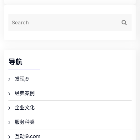
导航
发现j9
经典案例
企业文化
服务种类
互动j9.com