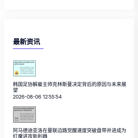
最新资讯
韩国足协解雇主帅克林斯曼决定背后的原因与未来展
望
2026-08-06 12:55:54
阿马德迪亚洛在曼联边路觉醒速度突破盘带并进成为
红魔进攻新利器