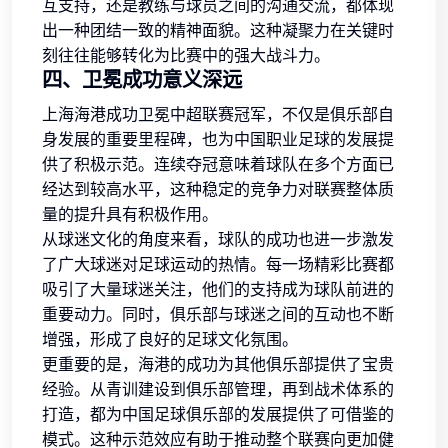
互支持，还是教练与球员之间的沟通交流，都体现
出一种团结一致的精神面貌。这种凝聚力在关键时
刻往往能够转化为比赛中的强大战斗力。
四、卫冕成功意义深远
上海海港成功卫冕中超联赛冠军，不仅是俱乐部自
身发展的重要里程碑，也为中国职业足球的发展提
供了积极示范。连续夺冠意味着球队在多个方面已
经达到较高水平，这种稳定的竞争力对联赛整体质
量的提升具有积极作用。
从球迷文化的角度来看，球队的成功也进一步激发
了广大球迷对足球运动的热情。每一场精彩比赛都
吸引了大量球迷关注，他们的支持成为球队前进的
重要动力。同时，俱乐部与球迷之间的互动也不断
增强，形成了良好的足球文化氛围。
更重要的是，海港的成功为其他俱乐部提供了宝贵
经验。从青训建设到俱乐部管理，再到战术体系的
打造，都为中国足球俱乐部的发展提供了可借鉴的
模式。这种示范效应有助于推动整个联赛向更加健