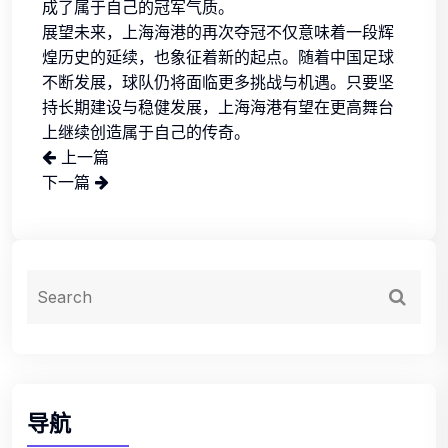
成了属于自己的冠军气质。
展望未来，上海海港的再次夺冠不仅意味着一段辉
煌历史的延续，也象征着新的起点。随着中国足球
不断发展，球队仍将面临更多挑战与机遇。只要坚
持长期建设与稳健发展，上海海港有望在更高舞台
上继续创造属于自己的传奇。
上一篇
下一篇
导航