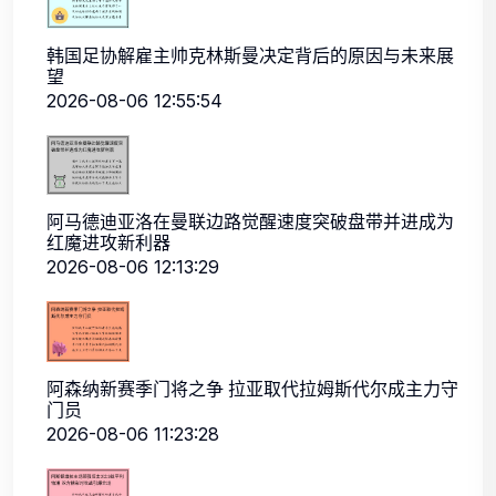
韩国足协解雇主帅克林斯曼决定背后的原因与未来展
望
2026-08-06 12:55:54
阿马德迪亚洛在曼联边路觉醒速度突破盘带并进成为
红魔进攻新利器
2026-08-06 12:13:29
阿森纳新赛季门将之争 拉亚取代拉姆斯代尔成主力守
门员
2026-08-06 11:23:28