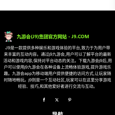
J9是一款提供多种娱乐和游戏体验的平台,致力于为用户带
来丰富的互动内容。通过j9九游会,用户可以了解平台的最新
活动和游戏内容,保持对平台动态的关注。下载九游会j9后,用
户可以使用j9九游会在各种设备上流畅体验游戏,提升游戏乐
趣。九游会app为移动端用户提供便捷的访问方式,让玩家随
时随地畅玩。j9则是一个互动社区,玩家可以在这里分享游戏
经验、技巧,和其他爱好者进行交流与互动。
导航