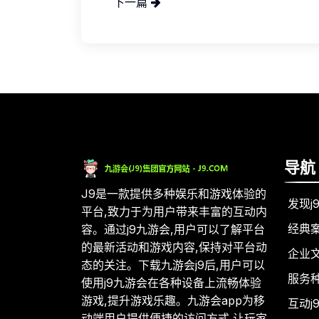
下一篇
导航
J9是一款提供多种娱乐和游戏体验的
发现j
平台,致力于为用户带来丰富的互动内
经典
容。通过j9九游会,用户可以了解平台
的最新活动和游戏内容,保持对平台动
企业
态的关注。下载九游会j9后,用户可以
服务
使用j9九游会在各种设备上流畅体验
游戏,提升游戏乐趣。九游会app为移
互动j9
动端用户提供便捷的访问方式,让玩家