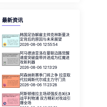
最新资讯
韩国足协解雇主帅克林斯曼决
定背后的原因与未来展望
2026-08-06 12:55:54
阿马德迪亚洛在曼联边路觉醒
速度突破盘带并进成为红魔进
攻新利器
2026-08-06 12:13:29
阿森纳新赛季门将之争 拉亚取
代拉姆斯代尔成主力守门员
2026-08-06 11:23:28
阿斯顿维拉主场顽强反击3比3
战平利物浦 双方精彩对攻战引
爆全场