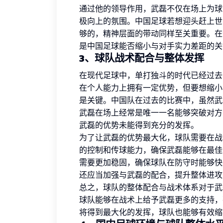
通过他的领导作用，武磊不仅在场上为球
极向上的氛围。中国足球若想迎头赶上世
够的，精神层面的带动同样至关重要。在
是中国足球能否缩小与对手实力差距的关
3、球队战术配合与整体发挥
在现代足球中，单打独斗的时代已经过去
在个人能力上拥有一定优势，但要想缩小
是关键。中国队在过去的比赛中，虽然武
武磊在场上经常是唯一一名能够突破对方
武磊的优势未能得到充分的发挥。
为了让武磊的优势最大化，球队需要在战
的控制和传球能力，确保武磊能够在最佳
需要更加稳固，确保球队在防守时能够快
还应当加强与武磊的配合，提升整体进攻
总之，球队的整体配合与战术体系对于武
球队能够在战术上给予武磊更多的支持，
将得到最大化的发挥，球队也能够有效缩