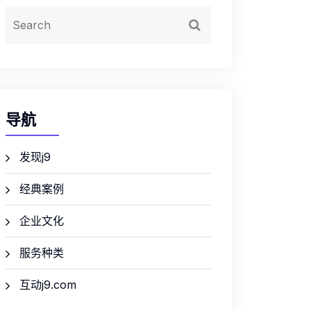
导航
发现j9
经典案例
企业文化
服务种类
互动j9.com