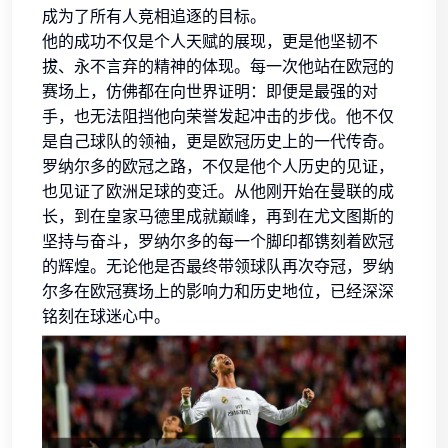
成为了所有人竞相追逐的目标。
他的成功不仅是个人天赋的展现，更是他坚韧不
拔、永不言弃的精神的体现。每一次他站在欧冠的
赛场上，仿佛都在向世界证明：即便是最强的对
手，也无法阻挡他向荣誉发起冲击的步伐。他不仅
是自己球队的领袖，更是欧冠历史上的一代传奇。
罗纳尔多的欧冠之路，不仅是他个人历史的见证，
也见证了欧洲足球的变迁。从他刚开始在曼联的成
长，到在皇家马德里成就巅峰，再到在尤文图斯的
坚持与奋斗，罗纳尔多的每一个脚印都镌刻着欧冠
的辉煌。无论他是否最终带领球队再次夺冠，罗纳
尔多在欧冠赛场上的影响力和历史地位，已经深深
铭刻在球迷心中。