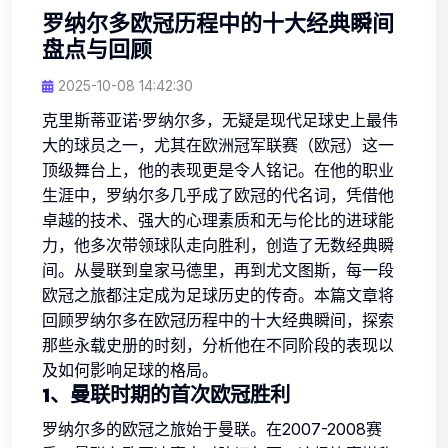
罗纳尔多欧冠历程中的十大经典瞬间
盘点与回顾
2025-10-08 14:42:30
克里斯蒂亚诺·罗纳尔多，无疑是现代足球史上最伟
大的球员之一，尤其在欧洲冠军联赛（欧冠）这一
顶级舞台上，他的表现更是令人铭记。在他的职业
生涯中，罗纳尔多几乎成了欧冠的代名词，凭借他
卓越的技术、强大的心理素质和无与伦比的进球能
力，他多次带领球队走向胜利，创造了无数经典瞬
间。从曼联到皇家马德里，再到尤文图斯，每一段
欧冠之旅都注定成为足球历史的传奇。本篇文章将
回顾罗纳尔多在欧冠历程中的十大经典瞬间，探索
那些永载史册的时刻，分析他在不同阶段的表现以
及如何影响足球的格局。
1、曼联时期的首次欧冠胜利
罗纳尔多的欧冠之旅始于曼联。在2007-2008赛