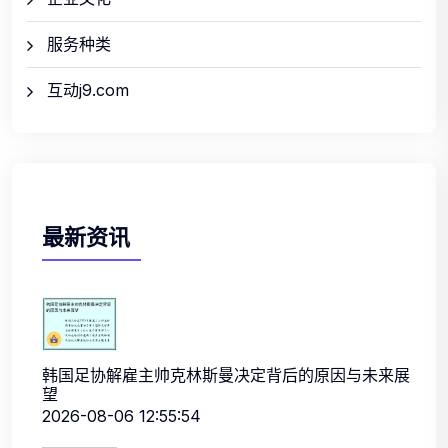
服务种类
互动j9.com
最新资讯
韩国足协解雇主帅克林斯曼决定背后的原因与未来展
望
2026-08-06 12:55:54