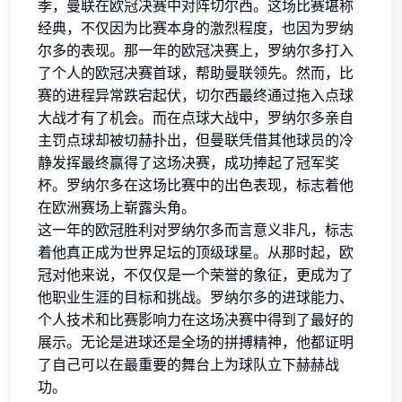
季，曼联在欧冠决赛中对阵切尔西。这场比赛堪称
经典，不仅因为比赛本身的激烈程度，也因为罗纳
尔多的表现。那一年的欧冠决赛上，罗纳尔多打入
了个人的欧冠决赛首球，帮助曼联领先。然而，比
赛的进程异常跌宕起伏，切尔西最终通过拖入点球
大战才有了机会。而在点球大战中，罗纳尔多亲自
主罚点球却被切赫扑出，但曼联凭借其他球员的冷
静发挥最终赢得了这场决赛，成功捧起了冠军奖
杯。罗纳尔多在这场比赛中的出色表现，标志着他
在欧洲赛场上崭露头角。
这一年的欧冠胜利对罗纳尔多而言意义非凡，标志
着他真正成为世界足坛的顶级球星。从那时起，欧
冠对他来说，不仅仅是一个荣誉的象征，更成为了
他职业生涯的目标和挑战。罗纳尔多的进球能力、
个人技术和比赛影响力在这场决赛中得到了最好的
展示。无论是进球还是全场的拼搏精神，他都证明
了自己可以在最重要的舞台上为球队立下赫赫战
功。