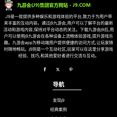
J9是一款提供多种娱乐和游戏体验的平台,致力于为用户带
来丰富的互动内容。通过j9九游会,用户可以了解平台的最新
活动和游戏内容,保持对平台动态的关注。下载九游会j9后,用
户可以使用j9九游会在各种设备上流畅体验游戏,提升游戏乐
趣。九游会app为移动端用户提供便捷的访问方式,让玩家随
时随地畅玩。j9则是一个互动社区,玩家可以在这里分享游戏
经验、技巧,和其他爱好者进行交流与互动。
导航
发现j9
经典案例