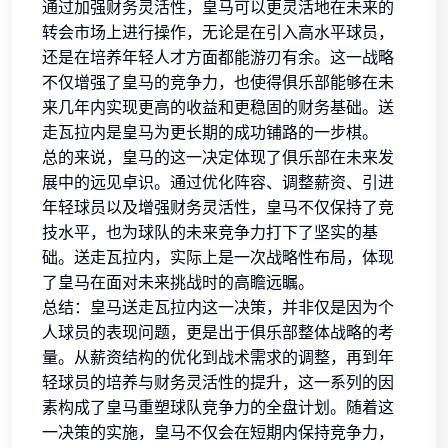
通过加强财务灵活性，皇马可以更灵活地在未来的
转会市场上进行操作，无论是在引入高水平球员，
还是在培养年轻人才方面都能游刃有余。这一战略
不仅增强了皇马的竞争力，也使得俱乐部能够在未
来几年内实现更高的收益和更稳固的财务基础。送
走瓦拉内是皇马为更长期的成功铺路的一步棋。
总的来说，皇马的这一决定体现了俱乐部在未来发
展中的远见卓识。通过优化阵容、调整薪资、引进
年轻球员以及增强财务灵活性，皇马不仅保持了竞
技水平，也为球队的未来竞争力打下了坚实的基
础。送走瓦拉内，实际上是一次战略性布局，体现
了皇马在面对未来挑战时的高瞻远瞩。
总结：皇马送走瓦拉内这一决策，并非仅是因为个
人球员的表现问题，更是出于俱乐部整体战略的考
量。从薪资结构的优化到战术需求的调整，再到年
轻球员的培养与财务灵活性的提升，这一系列的因
素构成了皇马重塑球队竞争力的全盘计划。随着这
一决策的实施，皇马不仅会在短期内保持竞争力，