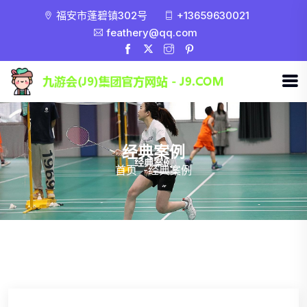
福安市蓬碧镇302号
+13659630021
feathery@qq.com
经典案例
首页
-
经典案例