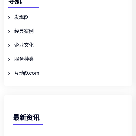
导航
发现j9
经典案例
企业文化
服务种类
互动j9.com
最新资讯