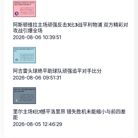
阿斯顿维拉主场顽强反击3比3战平利物浦 双方精彩对
攻战引爆全场
2026-08-06 10:39:51
阿吉雷头球绝平助球队顽强追平对手比分
2026-08-06 09:51:31
里尔主场1比1憾平洛里昂 错失胜机未能缩小与前四差
距
2026-08-05 12:46:29