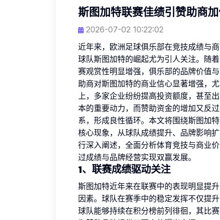
斯图加特联赛佳绩引赞助商加
2026-07-02 10:22:02
近年来，欧洲足球俱乐部在竞技成绩与商
球队斯图加特的崛起尤为引人关注。随着
赛观赏性明显增强，俱乐部的品牌价值与
助商对斯图加特的商业信心显著增强，尤
上，多家企业纷纷提高投资额度，甚至出
本的重要动力，而赞助资金的增加又反过
系，形成良性循环。本文将围绕斯图加特
核心现象，从球队成绩提升、品牌影响扩
行深入阐述，全面分析体育竞技与商业价
过成绩与品牌经营实现双赢发展。
1、联赛成绩驱动关注
斯图加特近年来在联赛中的表现明显提升
因素。球队在赛季中的稳定发挥不仅提升
球队能够持续在积分榜前列徘徊，其比赛