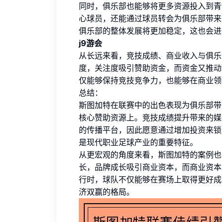
同时，俱乐部也能够将更多资源投入到青
心球员，还能通过球员转会为俱乐部带来
俱乐部的整体发展将更加稳定，这也会进
j9游会
从长远来看，竞技成绩、商业收入与俱乐
度，关注度吸引赞助资金，而资金又推动
仅能够保持竞技竞争力，也能够在商业领
总结：
斯图加特在联赛中的出色表现为俱乐部带
核心赞助资源上。竞技成绩提升带来的媒
的传播平台，因此愿意通过增加投资来锁
是现代职业足球产业的重要特征。
从更宏观的角度来看，斯图加特的案例也
长，品牌成长吸引商业资本，而商业资本
行时，球队不仅能够在赛场上取得更好成
济双赢的格局。