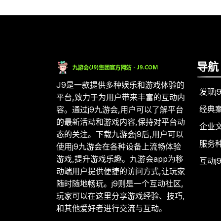
导航
J9是一款提供多种娱乐和游戏体验的
发现j
平台,致力于为用户带来丰富的互动内
经典
容。通过j9九游会,用户可以了解平台
的最新活动和游戏内容,保持对平台动
企业
态的关注。下载九游会j9后,用户可以
服务
使用j9九游会在各种设备上流畅体验
游戏,提升游戏乐趣。九游会app为移
互动j9
动端用户提供便捷的访问方式,让玩家
随时随地畅玩。j9则是一个互动社区,
玩家可以在这里分享游戏经验、技巧,
和其他爱好者进行交流与互动。