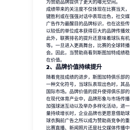
为赞助品牌提供了更大的曝光空间。
成绩带来的关注度不仅体现在比赛当天，
键胜利或在强强对话中表现出色，社交媒
广告作为最醒目的品牌标识，也在这些传
以较低的单位成本获得巨大的品牌传播效
此外，联赛排名的提升还意味着球队有机
等。一旦进入更高舞台，比赛的全球转播
会。因此，当赞助商看到斯图加特成绩稳
在价值。
2、品牌价值持续提升
随着竞技成绩的进步，斯图加特俱乐部的
一种文化符号，当球队表现出色时，其品
国际市场。品牌价值的提升使得俱乐部的
在现代体育产业中，品牌形象与市场传播
加强球迷互动以及举办多样化活动，进一
量持续增长时，企业品牌也更愿意借助球
球衣胸前广告之所以成为赞助商竞争的重
比赛直播、新闻照片还是社交媒体传播中