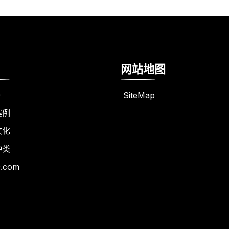
网站地图
9
SiteMap
案例
文化
种类
.com