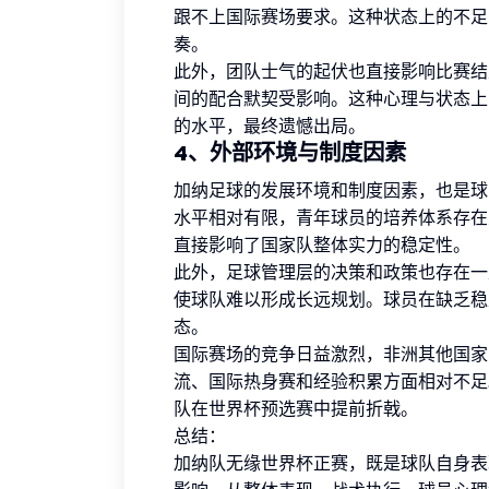
跟不上国际赛场要求。这种状态上的不足
奏。
此外，团队士气的起伏也直接影响比赛结
间的配合默契受影响。这种心理与状态上
的水平，最终遗憾出局。
4、外部环境与制度因素
加纳足球的发展环境和制度因素，也是球
水平相对有限，青年球员的培养体系存在
直接影响了国家队整体实力的稳定性。
此外，足球管理层的决策和政策也存在一
使球队难以形成长远规划。球员在缺乏稳
态。
国际赛场的竞争日益激烈，非洲其他国家
流、国际热身赛和经验积累方面相对不足
队在世界杯预选赛中提前折戟。
总结：
加纳队无缘世界杯正赛，既是球队自身表