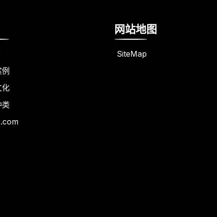
网站地图
9
SiteMap
案例
文化
种类
.com