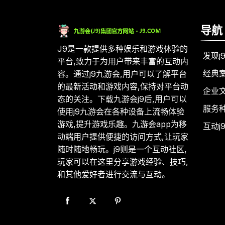
导航
J9是一款提供多种娱乐和游戏体验的
发现j
平台,致力于为用户带来丰富的互动内
经典
容。通过j9九游会,用户可以了解平台
的最新活动和游戏内容,保持对平台动
企业
态的关注。下载九游会j9后,用户可以
服务
使用j9九游会在各种设备上流畅体验
游戏,提升游戏乐趣。九游会app为移
互动j9
动端用户提供便捷的访问方式,让玩家
随时随地畅玩。j9则是一个互动社区,
玩家可以在这里分享游戏经验、技巧,
和其他爱好者进行交流与互动。