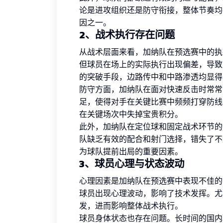
论是进攻组织还是防守衔接，整体节奏均
因之一。
2、战术执行存在问题
从战术层面来看，加纳队在预选赛中的执
但球员在场上的实际执行出现偏差，导致
的突破手段，边路传中和中路渗透均显得
防守方面，加纳队在面对快速反击时常常
足，使得对手在关键比赛中频频打穿防线
在关键场次中失掉宝贵积分。
此外，加纳队在定位球和固定战术环节的
队缺乏有效的配合和射门选择，错失了不
为球队提前出局的重要因素。
3、球员心理与状态波动
心理因素是加纳队在预选赛中表现不佳的
球员出现心理波动，影响了技术发挥。尤
发，进而影响整体战术执行。
球员身体状态也存在问题。长时间的国内