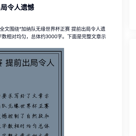
出局令人遗憾
全文围绕“加纳队无缘世界杯正赛 提前出局令人遗
数相对均匀，总体约3000字。下面是完整文章示