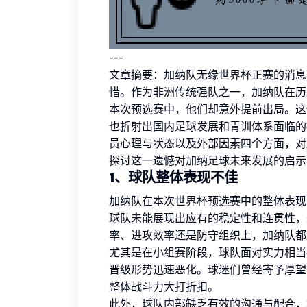
---
文章摘要：加纳队无缘世界杯正赛的消息
惜。作为非洲传统强队之一，加纳队在历
本次预选赛中，他们却意外提前出局。这
也折射出国内足球发展和青训体系面临的
员心理与状态以及外部因素四个方面，对
探讨这一遗憾对加纳足球未来发展的启示
1、球队整体表现不佳
加纳队在本次世界杯预选赛中的整体表现
球队未能展现出应有的稳定性和连贯性，
率、进攻效率还是防守组织上，加纳队都
尤其是在小组赛阶段，球队面对实力相当
晋级形势迅速恶化。球迷们曾经寄予厚望
整体战斗力大打折扣。
此外，球队内部缺乏有效的沟通与配合，