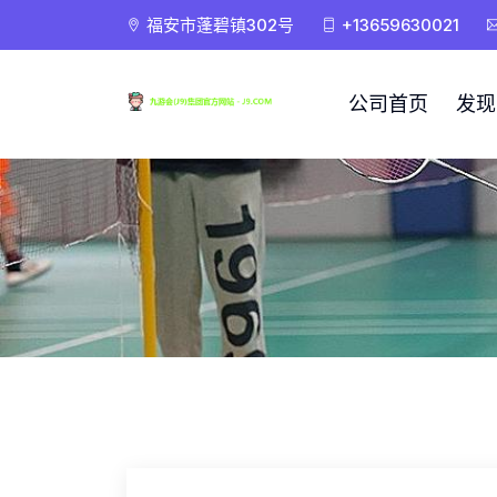
福安市蓬碧镇302号
+13659630021
公司首页
发现