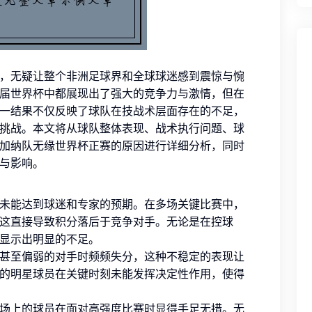
，无疑让整个非洲足球界和全球球迷感到震惊与惋
届世界杯中都展现出了强大的竞争力与激情，但在
一结果不仅反映了球队在技战术层面存在的不足，
挑战。本文将从球队整体表现、战术执行问题、球
加纳队无缘世界杯正赛的原因进行详细分析，同时
与影响。
未能达到球迷和专家的预期。在多场关键比赛中，
这直接导致积分落后于竞争对手。无论是在控球
显示出明显的不足。
甚至偏弱的对手时频频失分，这种不稳定的表现让
的明星球员在关键时刻未能发挥决定性作用，使得
场上的球员在面对高强度比赛时显得手足无措。无