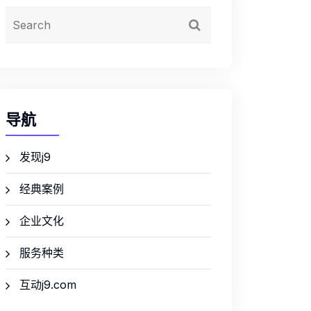
导航
发现j9
经典案例
企业文化
服务种类
互动j9.com