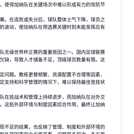
，使得加纳队在关键场次中难以形成有力的攻防节
果。在连败或失分后，球队整体士气下降，球员之
的波动，使加纳队在预选赛关键时刻未能发挥应有
队无缘世界杯正赛的重要原因之一。国内足球联赛
欠缺，导致人才储备不足，顶级球员数量有限。这
定问题。教练更替频繁、资源配置不合理等因素，
定支持和科学管理的情况下，难以保持最佳竞技状
队在技战术和管理上持续进步，而加纳队在对外交
。这些外部环境与制度因素综合作用，最终让加纳
现不足的结果，也反映了管理、制度和外部环境的