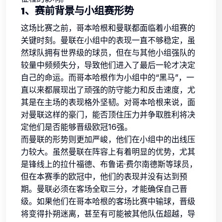
1、赛前背景与小组赛形势
这场比赛之前，哥本哈根和曼联都面临着小组赛的
关键时刻。曼联在小组中的表现一直不够稳定，虽
然球队拥有世界级的球员，但在与其他小组强队的
较量中频频失分，导致他们进入了最后一轮才决定
自己的命运。而哥本哈根作为小组中的“黑马”，一
直以来都展现出了顽强的防守能力和反击速度，尤
其是在主场的表现格外坚韧。对哥本哈根来说，面
对曼联这样的豪门，能否顶住压力并争取胜利将决
定他们是否能够晋级欧冠16强。
而曼联的形势则更加严峻，他们在小组中的出线压
力较大。虽然曼联在阵容上有着明显的优势，尤其
是锋线上的拉什福德、布鲁诺·费尔南德斯等球员，
但在本赛季的欧冠中，他们的表现并没有达到预
期。曼联必须在客场全取三分，才能确保自己晋
级。如果他们在哥本哈根的客场比赛中输球，晋级
将变得扑朔迷离，甚至有可能被其他队伍超越，导