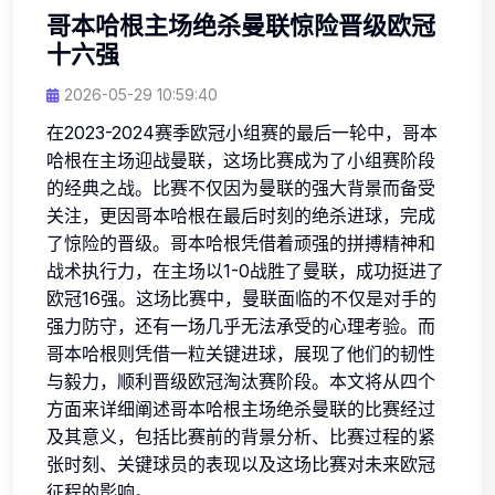
哥本哈根主场绝杀曼联惊险晋级欧冠
十六强
2026-05-29 10:59:40
在2023-2024赛季欧冠小组赛的最后一轮中，哥本
哈根在主场迎战曼联，这场比赛成为了小组赛阶段
的经典之战。比赛不仅因为曼联的强大背景而备受
关注，更因哥本哈根在最后时刻的绝杀进球，完成
了惊险的晋级。哥本哈根凭借着顽强的拼搏精神和
战术执行力，在主场以1-0战胜了曼联，成功挺进了
欧冠16强。这场比赛中，曼联面临的不仅是对手的
强力防守，还有一场几乎无法承受的心理考验。而
哥本哈根则凭借一粒关键进球，展现了他们的韧性
与毅力，顺利晋级欧冠淘汰赛阶段。本文将从四个
方面来详细阐述哥本哈根主场绝杀曼联的比赛经过
及其意义，包括比赛前的背景分析、比赛过程的紧
张时刻、关键球员的表现以及这场比赛对未来欧冠
征程的影响。