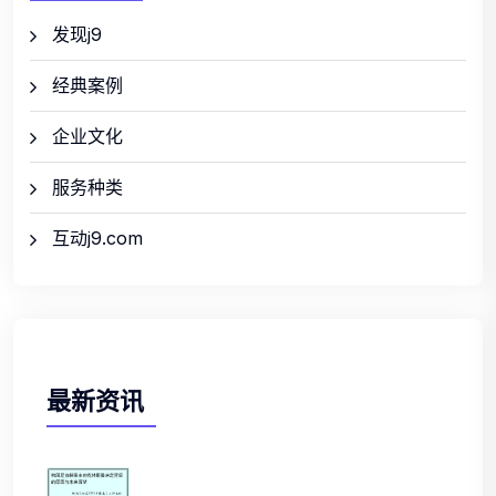
发现j9
经典案例
企业文化
服务种类
互动j9.com
最新资讯