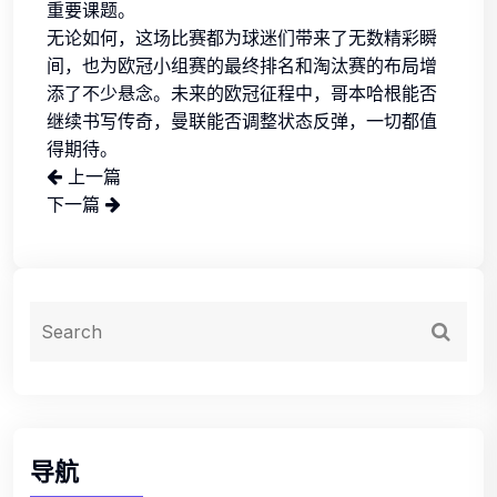
重要课题。
无论如何，这场比赛都为球迷们带来了无数精彩瞬
间，也为欧冠小组赛的最终排名和淘汰赛的布局增
添了不少悬念。未来的欧冠征程中，哥本哈根能否
继续书写传奇，曼联能否调整状态反弹，一切都值
得期待。
上一篇
下一篇
导航