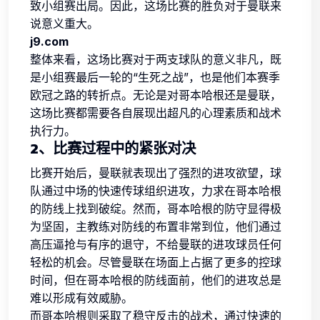
致小组赛出局。因此，这场比赛的胜负对于曼联来
说意义重大。
j9.com
整体来看，这场比赛对于两支球队的意义非凡，既
是小组赛最后一轮的“生死之战”，也是他们本赛季
欧冠之路的转折点。无论是对哥本哈根还是曼联，
这场比赛都需要各自展现出超凡的心理素质和战术
执行力。
2、比赛过程中的紧张对决
比赛开始后，曼联就表现出了强烈的进攻欲望，球
队通过中场的快速传球组织进攻，力求在哥本哈根
的防线上找到破绽。然而，哥本哈根的防守显得极
为坚固，主教练对防线的布置非常到位，他们通过
高压逼抢与有序的退守，不给曼联的进攻球员任何
轻松的机会。尽管曼联在场面上占据了更多的控球
时间，但在哥本哈根的防线面前，他们的进攻总是
难以形成有效威胁。
而哥本哈根则采取了稳守反击的战术，通过快速的