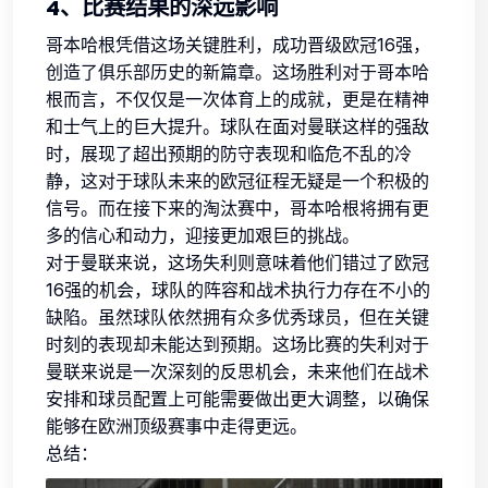
4、比赛结果的深远影响
哥本哈根凭借这场关键胜利，成功晋级欧冠16强，
创造了俱乐部历史的新篇章。这场胜利对于哥本哈
根而言，不仅仅是一次体育上的成就，更是在精神
和士气上的巨大提升。球队在面对曼联这样的强敌
时，展现了超出预期的防守表现和临危不乱的冷
静，这对于球队未来的欧冠征程无疑是一个积极的
信号。而在接下来的淘汰赛中，哥本哈根将拥有更
多的信心和动力，迎接更加艰巨的挑战。
对于曼联来说，这场失利则意味着他们错过了欧冠
16强的机会，球队的阵容和战术执行力存在不小的
缺陷。虽然球队依然拥有众多优秀球员，但在关键
时刻的表现却未能达到预期。这场比赛的失利对于
曼联来说是一次深刻的反思机会，未来他们在战术
安排和球员配置上可能需要做出更大调整，以确保
能够在欧洲顶级赛事中走得更远。
总结：