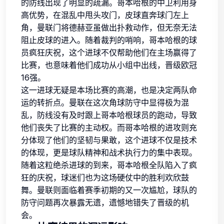
的防线出现了明显的疏漏。哥本哈根的中卫利用身
高优势，在混乱中甩头攻门，皮球直奔球门左上
角，曼联门将德赫亚虽做出扑救动作，但无奈无法
阻止皮球的进入。随着裁判的哨响，哥本哈根的球
员疯狂庆祝，这个进球不仅帮助他们在主场赢得了
比赛，也意味着他们成功从小组中出线，晋级欧冠
16强。
这一进球无疑是本场比赛的高潮，也是决定两队命
运的转折点。曼联在这次角球防守中显得极为混
乱，防线没有及时跟上哥本哈根球员的跑动，导致
他们丧失了比赛的主动权。而哥本哈根的进攻则充
分体现了他们的坚韧与果敢，这个进球不仅是技术
的体现，更是球队精神和战术执行力的集中表现。
随着这粒绝杀进球的到来，哥本哈根全队陷入了疯
狂的庆祝，球迷们也为这场硬仗中的胜利欢欣鼓
舞。曼联则面临着赛季初期的又一次尴尬，球队的
防守问题再次暴露无遗，遗憾地错失了晋级的机
会。