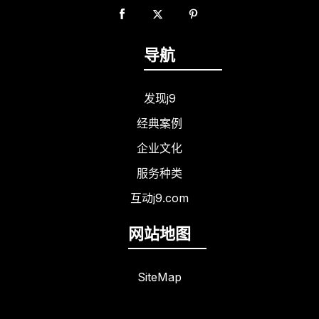
导航
发现j9
经典案例
企业文化
服务种类
互动j9.com
网站地图
SiteMap