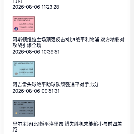
门员
2026-08-06 11:23:28
阿斯顿维拉主场顽强反击3比3战平利物浦 双方精彩对
攻战引爆全场
2026-08-06 10:39:51
阿吉雷头球绝平助球队顽强追平对手比分
2026-08-06 09:51:31
里尔主场1比1憾平洛里昂 错失胜机未能缩小与前四差
距