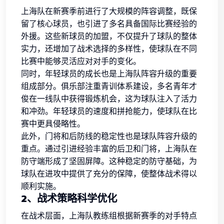
上海队在新赛季前进行了大规模的阵容调整，既保
留了核心球员，也引进了多名具备国际比赛经验的
外援。这些新球员的加盟，不仅提升了球队的整体
实力，还增加了战术选择的多样性，使球队在不同
比赛中能够灵活应对对手的变化。
同时，年轻球员的成长也是上海队阵容升级的重要
组成部分。俱乐部注重青训体系建设，多名青年才
俊在一线队中获得锻炼机会，这为球队注入了活力
和冲劲。年轻球员的速度和拼抢能力，使球队在比
赛中更具侵略性。
此外，门将和后防线的稳定性也是球队阵容升级的
重点。通过引进经验丰富的后卫和门将，上海队在
防守端形成了坚固屏障。这种稳定的防守基础，为
球队在进攻中提供了充分的保障，使整体战术得以
顺利实施。
2、战术策略科学优化
在战术层面，上海队教练组根据新赛季的对手特点