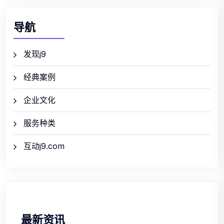
导航
发现j9
经典案例
企业文化
服务种类
互动j9.com
最新资讯