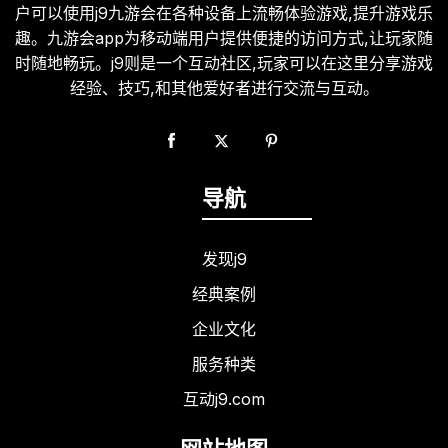
户可以使用j9九游会在各种设备上流畅体验游戏,提升游戏乐
趣。九游会app为移动端用户提供便捷的访问方式,让玩家随
时随地畅玩。j9则是一个互动社区,玩家可以在这里分享游戏
经验、技巧,和其他爱好者进行交流与互动。
导航
发现j9
经典案例
企业文化
服务种类
互动j9.com