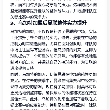
攻，而不用过多担心防守端的压力。这样的战术调
整无疑能够提升曼联的整体战斗力，并增加球队在
关键比赛中的竞争力。
3、乌加特加盟后曼联整体实力提升
乌加特的加盟，不仅仅是补强了曼联的中场，实际
上还提升了整个球队的实力。过去，曼联在中场的
控制力时常遭遇问题，尤其在面对强队时，球队的
中场往往显得有些薄弱。但乌加特的到来，立即为
球队提供了一个可靠的防守屏障。他能够有效地遏
制对方的进攻，并通过自己的控球能力，为曼联的
进攻提供支持。
同时，乌加特的加入，使得曼联在中场的轮换更加
充足。在过去的赛季中，曼联在密集赛程中经常出
现中场疲劳的情况。现在有了乌加特，阿莫林可以
更灵活地调整阵容，确保球队的体能和状态保持在
最佳水平。此外，乌加特的到来也加强了曼联在关
键比赛中的应变能力，特别是在面对强敌时，球队