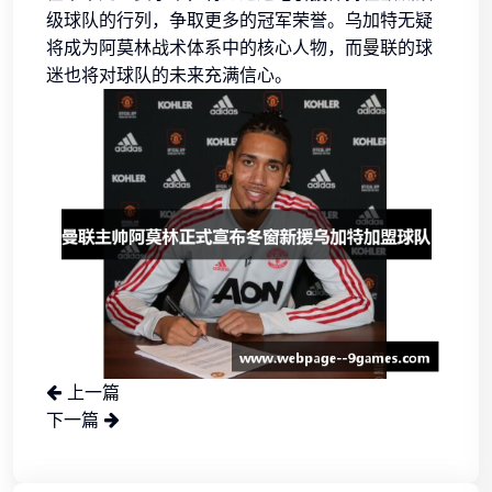
级球队的行列，争取更多的冠军荣誉。乌加特无疑
将成为阿莫林战术体系中的核心人物，而曼联的球
迷也将对球队的未来充满信心。
上一篇
下一篇