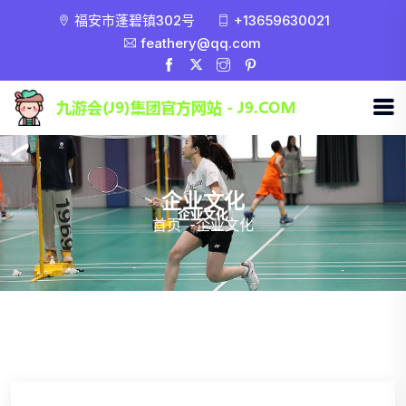
福安市蓬碧镇302号
+13659630021
feathery@qq.com
企业文化
首页
-
企业文化