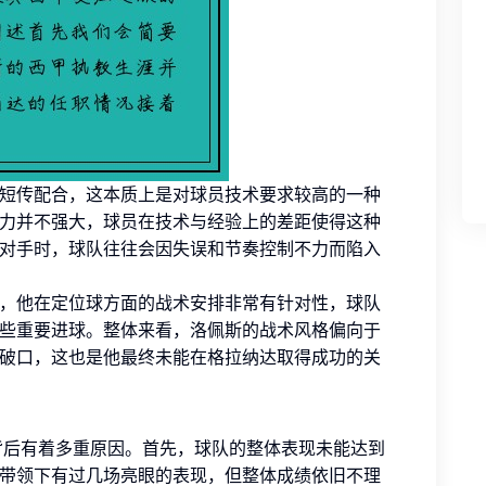
短传配合，这本质上是对球员技术要求较高的一种
力并不强大，球员在技术与经验上的差距使得这种
对手时，球队往往会因失误和节奏控制不力而陷入
，他在定位球方面的战术安排非常有针对性，球队
些重要进球。整体来看，洛佩斯的战术风格偏向于
破口，这也是他最终未能在格拉纳达取得成功的关
背后有着多重原因。首先，球队的整体表现未能达到
带领下有过几场亮眼的表现，但整体成绩依旧不理