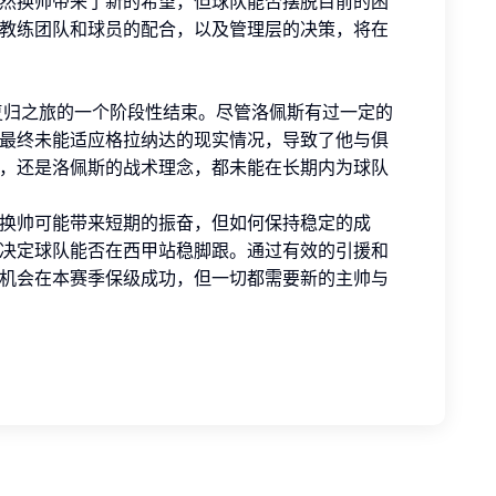
然换帅带来了新的希望，但球队能否摆脱目前的困
教练团队和球员的配合，以及管理层的决策，将在
复归之旅的一个阶段性结束。尽管洛佩斯有过一定的
最终未能适应格拉纳达的现实情况，导致了他与俱
，还是洛佩斯的战术理念，都未能在长期内为球队
换帅可能带来短期的振奋，但如何保持稳定的成
决定球队能否在西甲站稳脚跟。通过有效的引援和
机会在本赛季保级成功，但一切都需要新的主帅与