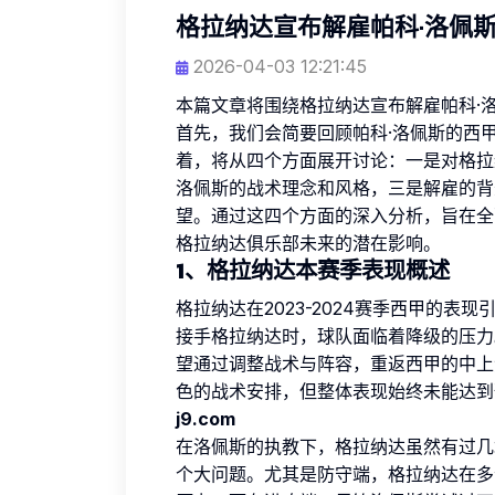
格拉纳达宣布解雇帕科·洛佩
2026-04-03 12:21:45
本篇文章将围绕格拉纳达宣布解雇帕科·
首先，我们会简要回顾帕科·洛佩斯的西
着，将从四个方面展开讨论：一是对格拉
洛佩斯的战术理念和风格，三是解雇的背
望。通过这四个方面的深入分析，旨在全
格拉纳达俱乐部未来的潜在影响。
1、格拉纳达本赛季表现概述
格拉纳达在2023-2024赛季西甲的表
接手格拉纳达时，球队面临着降级的压力
望通过调整战术与阵容，重返西甲的中上
色的战术安排，但整体表现始终未能达到
j9.com
在洛佩斯的执教下，格拉纳达虽然有过几
个大问题。尤其是防守端，格拉纳达在多