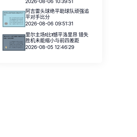
2026-08-06 10:39:51
阿吉雷头球绝平助球队顽强追
平对手比分
2026-08-06 09:51:31
里尔主场1比1憾平洛里昂 错失
胜机未能缩小与前四差距
2026-08-05 12:46:29