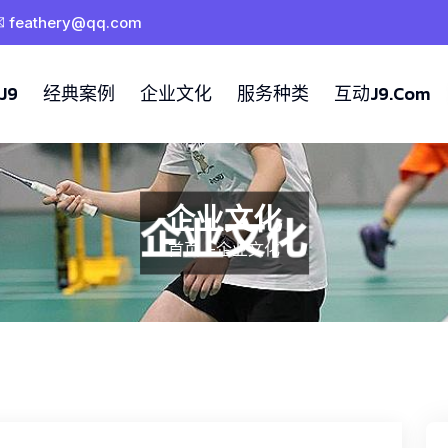
feathery@qq.com
j9
经典案例
企业文化
服务种类
互动j9.com
企业文化
首页
-
企业文化