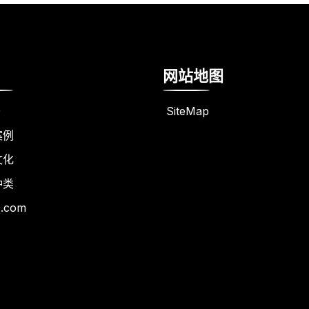
网站地图
9
SiteMap
案例
文化
种类
.com