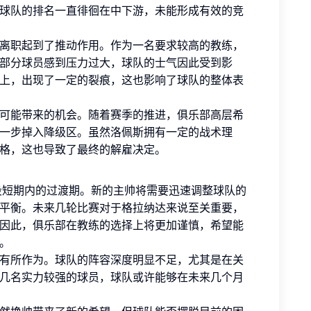
球队的排名一直徘徊在中下游，未能形成有效的竞
离职起到了推动作用。作为一名要求较高的教练，
部分球员感到压力过大，球队的士气因此受到影
上，出现了一定的裂痕，这也影响了球队的整体表
可能带来的机会。随着赛季的推进，俱乐部高层希
一步掉入降级区。虽然洛佩斯拥有一定的战术理
格，这也导致了最终的解雇决定。
段短期内的过渡期。新的主帅将需要迅速调整球队的
平衡。未来几轮比赛对于格拉纳达来说至关重要，
因此，俱乐部在教练的选择上将更加谨慎，希望能
。
有所作为。球队的阵容深度明显不足，尤其是在关
几名实力较强的球员，球队或许能够在未来几个月