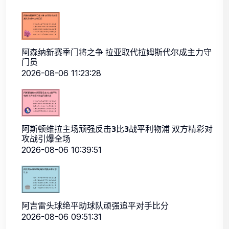
阿森纳新赛季门将之争 拉亚取代拉姆斯代尔成主力守
门员
2026-08-06 11:23:28
阿斯顿维拉主场顽强反击3比3战平利物浦 双方精彩对
攻战引爆全场
2026-08-06 10:39:51
阿吉雷头球绝平助球队顽强追平对手比分
2026-08-06 09:51:31