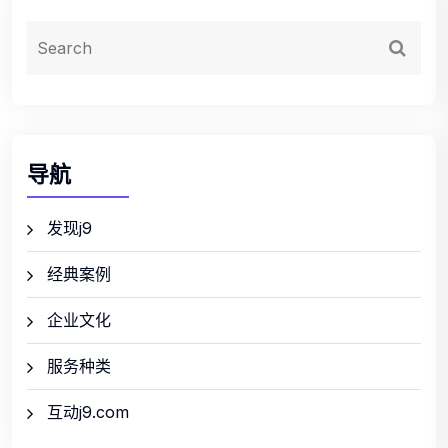
导航
发现j9
经典案例
企业文化
服务种类
互动j9.com