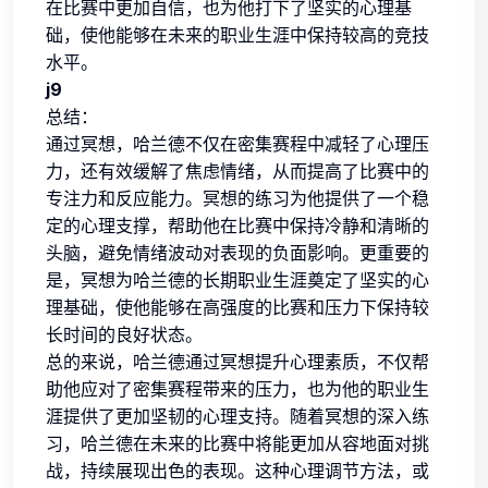
在比赛中更加自信，也为他打下了坚实的心理基
础，使他能够在未来的职业生涯中保持较高的竞技
水平。
j9
总结：
通过冥想，哈兰德不仅在密集赛程中减轻了心理压
力，还有效缓解了焦虑情绪，从而提高了比赛中的
专注力和反应能力。冥想的练习为他提供了一个稳
定的心理支撑，帮助他在比赛中保持冷静和清晰的
头脑，避免情绪波动对表现的负面影响。更重要的
是，冥想为哈兰德的长期职业生涯奠定了坚实的心
理基础，使他能够在高强度的比赛和压力下保持较
长时间的良好状态。
总的来说，哈兰德通过冥想提升心理素质，不仅帮
助他应对了密集赛程带来的压力，也为他的职业生
涯提供了更加坚韧的心理支持。随着冥想的深入练
习，哈兰德在未来的比赛中将能更加从容地面对挑
战，持续展现出色的表现。这种心理调节方法，或