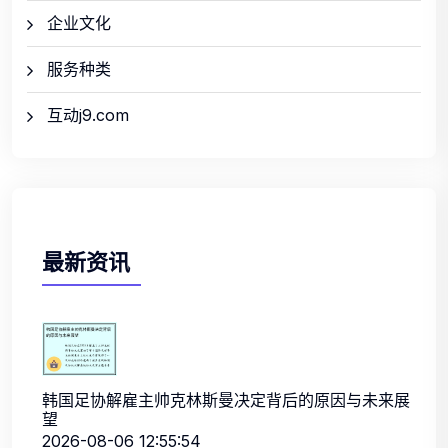
企业文化
服务种类
互动j9.com
最新资讯
韩国足协解雇主帅克林斯曼决定背后的原因与未来展
望
2026-08-06 12:55:54