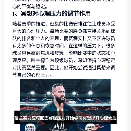
心的平衡与稳定。
1、冥想对心理压力的调节作用
随着赛季的推进，密集的比赛安排往往让球员承受
巨大的心理压力。每场比赛的胜负都直接关系到球
队的排名和个人的表现，而赛程安排又不容许球员
有太多的休息和恢复时间。在这样的压力下，很多
球员容易感到焦虑和疲惫，影响比赛中的状态和心
理反应。哈兰德作为顶级球员，深知保持心理稳定
对比赛至关重要。因此，他开始尝试通过冥想来调
节自己的心理压力。