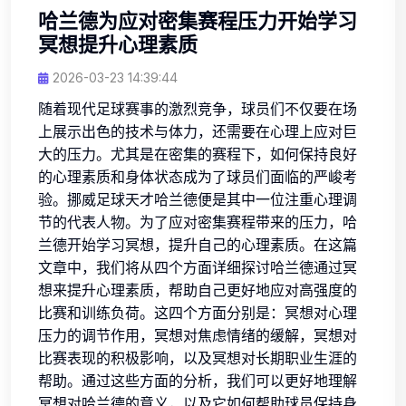
哈兰德为应对密集赛程压力开始学习
冥想提升心理素质
2026-03-23 14:39:44
随着现代足球赛事的激烈竞争，球员们不仅要在场
上展示出色的技术与体力，还需要在心理上应对巨
大的压力。尤其是在密集的赛程下，如何保持良好
的心理素质和身体状态成为了球员们面临的严峻考
验。挪威足球天才哈兰德便是其中一位注重心理调
节的代表人物。为了应对密集赛程带来的压力，哈
兰德开始学习冥想，提升自己的心理素质。在这篇
文章中，我们将从四个方面详细探讨哈兰德通过冥
想来提升心理素质，帮助自己更好地应对高强度的
比赛和训练负荷。这四个方面分别是：冥想对心理
压力的调节作用，冥想对焦虑情绪的缓解，冥想对
比赛表现的积极影响，以及冥想对长期职业生涯的
帮助。通过这些方面的分析，我们可以更好地理解
冥想对哈兰德的意义，以及它如何帮助球员保持身