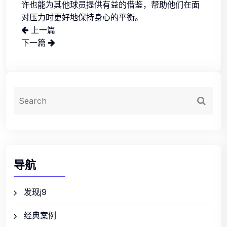
许也能为其他球员提供有益的借鉴，帮助他们在面
对压力时更好地保持身心的平衡。
上一篇
下一篇
导航
发现j9
经典案例