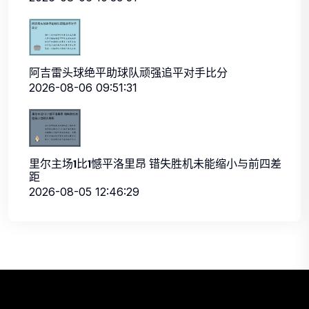
阿吉雷头球绝平助球队顽强追平对手比分
2026-08-06 09:51:31
里尔主场1比1憾平洛里昂 错失胜机未能缩小与前四差
距
2026-08-05 12:46:29