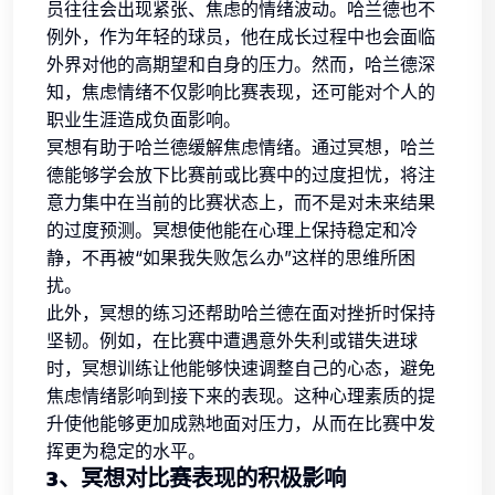
员往往会出现紧张、焦虑的情绪波动。哈兰德也不
例外，作为年轻的球员，他在成长过程中也会面临
外界对他的高期望和自身的压力。然而，哈兰德深
知，焦虑情绪不仅影响比赛表现，还可能对个人的
职业生涯造成负面影响。
冥想有助于哈兰德缓解焦虑情绪。通过冥想，哈兰
德能够学会放下比赛前或比赛中的过度担忧，将注
意力集中在当前的比赛状态上，而不是对未来结果
的过度预测。冥想使他能在心理上保持稳定和冷
静，不再被“如果我失败怎么办”这样的思维所困
扰。
此外，冥想的练习还帮助哈兰德在面对挫折时保持
坚韧。例如，在比赛中遭遇意外失利或错失进球
时，冥想训练让他能够快速调整自己的心态，避免
焦虑情绪影响到接下来的表现。这种心理素质的提
升使他能够更加成熟地面对压力，从而在比赛中发
挥更为稳定的水平。
3、冥想对比赛表现的积极影响