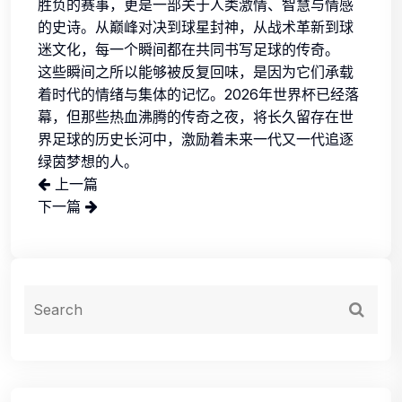
胜负的赛事，更是一部关于人类激情、智慧与情感
的史诗。从巅峰对决到球星封神，从战术革新到球
迷文化，每一个瞬间都在共同书写足球的传奇。
这些瞬间之所以能够被反复回味，是因为它们承载
着时代的情绪与集体的记忆。2026年世界杯已经落
幕，但那些热血沸腾的传奇之夜，将长久留存在世
界足球的历史长河中，激励着未来一代又一代追逐
绿茵梦想的人。
上一篇
下一篇