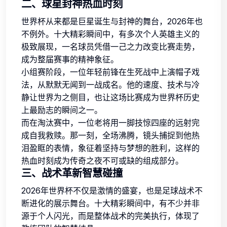
二、球星封神热血时刻
世界杯从来都是巨星诞生与封神的舞台，2026年也
不例外。十大精彩瞬间中，有多次个人英雄主义的
极致展现，一名球员凭借一己之力改变比赛走势，
成为整届赛事的精神象征。
小组赛阶段，一位年轻前锋在生死战中上演帽子戏
法，从默默无闻到一战成名。他的速度、技术与冷
静让世界为之侧目，也让这场比赛成为世界杯历史
上最励志的瞬间之一。
而在淘汰赛中，一位老将用一脚技惊四座的远射完
成自我救赎。那一刻，全场沸腾，镜头捕捉到他热
泪盈眶的表情，象征着坚持与梦想的胜利，这样的
热血时刻成为传奇之夜不可或缺的组成部分。
三、战术革新智慧碰撞
2026年世界杯不仅是激情的盛宴，也是足球战术不
断进化的展示舞台。十大精彩瞬间中，有不少并非
源于个人闪光，而是整体战术的完美执行，体现了