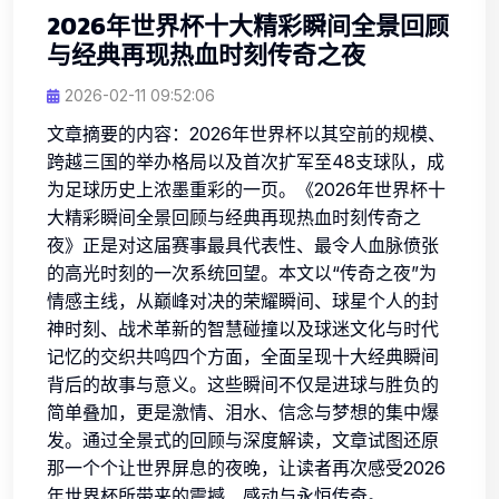
2026年世界杯十大精彩瞬间全景回顾
与经典再现热血时刻传奇之夜
2026-02-11 09:52:06
文章摘要的内容：2026年世界杯以其空前的规模、
跨越三国的举办格局以及首次扩军至48支球队，成
为足球历史上浓墨重彩的一页。《2026年世界杯十
大精彩瞬间全景回顾与经典再现热血时刻传奇之
夜》正是对这届赛事最具代表性、最令人血脉偾张
的高光时刻的一次系统回望。本文以“传奇之夜”为
情感主线，从巅峰对决的荣耀瞬间、球星个人的封
神时刻、战术革新的智慧碰撞以及球迷文化与时代
记忆的交织共鸣四个方面，全面呈现十大经典瞬间
背后的故事与意义。这些瞬间不仅是进球与胜负的
简单叠加，更是激情、泪水、信念与梦想的集中爆
发。通过全景式的回顾与深度解读，文章试图还原
那一个个让世界屏息的夜晚，让读者再次感受2026
年世界杯所带来的震撼、感动与永恒传奇。