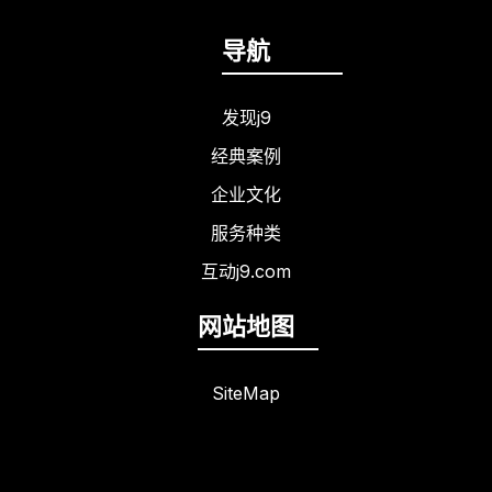
导航
发现j9
经典案例
企业文化
服务种类
互动j9.com
网站地图
SiteMap