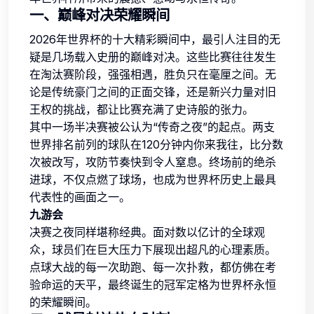
一、巅峰对决荣耀瞬间
2026年世界杯的十大精彩瞬间中，最引人注目的无
疑是几场载入史册的巅峰对决。这些比赛往往发生
在淘汰赛阶段，强强相遇，胜负只在毫厘之间。无
论是传统豪门之间的正面交锋，还是新兴力量对旧
王权的挑战，都让比赛充满了史诗般的张力。
其中一场半决赛被公认为“传奇之夜”的起点。两支
世界排名前列的球队在120分钟内你来我往，比分数
次被改写，攻防节奏快到令人窒息。终场前的绝杀
进球，不仅点燃了球场，也成为世界杯历史上最具
代表性的画面之一。
九游会
决赛之夜同样堪称经典。面对数以亿计的全球观
众，球员们在巨大压力下展现出超凡的心理素质。
点球大战的每一次助跑、每一次扑救，都仿佛在考
验命运的天平，最终诞生的冠军定格为世界杯永恒
的荣耀瞬间。