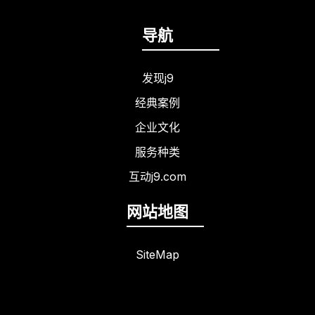
导航
发现j9
经典案例
企业文化
服务种类
互动j9.com
网站地图
SiteMap