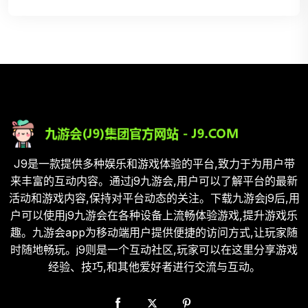
J9是一款提供多种娱乐和游戏体验的平台,致力于为用户带
来丰富的互动内容。通过j9九游会,用户可以了解平台的最新
活动和游戏内容,保持对平台动态的关注。下载九游会j9后,用
户可以使用j9九游会在各种设备上流畅体验游戏,提升游戏乐
趣。九游会app为移动端用户提供便捷的访问方式,让玩家随
时随地畅玩。j9则是一个互动社区,玩家可以在这里分享游戏
经验、技巧,和其他爱好者进行交流与互动。