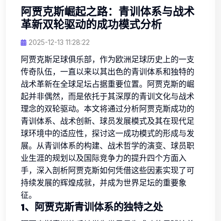
阿贾克斯崛起之路：青训体系与战术
革新双轮驱动的成功模式分析
2025-12-13 11:28:22
阿贾克斯足球俱乐部，作为欧洲足球历史上的一支
传奇队伍，一直以来以其出色的青训体系和独特的
战术革新在全球足坛占据重要位置。阿贾克斯的崛
起并非偶然，而是依托于其深厚的青训文化与战术
理念的双轮驱动。本文将通过分析阿贾克斯成功的
青训体系、战术创新、球员发展模式及其在现代足
球环境中的适应性，探讨这一成功模式的形成与发
展。从青训体系的构建、战术哲学的演变、球员职
业生涯的规划以及国际竞争力的提升四个方面入
手，深入剖析阿贾克斯如何凭借这些因素实现了可
持续发展的辉煌成就，并成为世界足坛的重要象
征。
1、阿贾克斯青训体系的独特之处