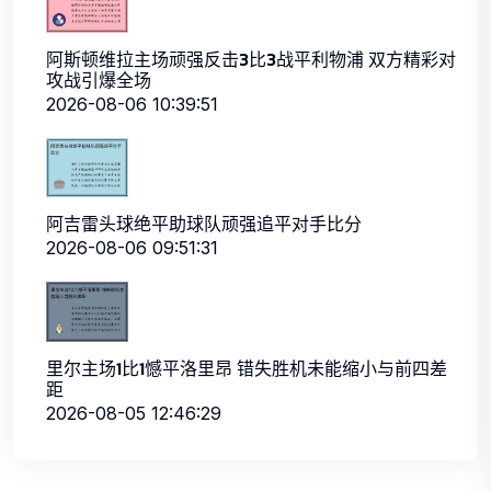
阿斯顿维拉主场顽强反击3比3战平利物浦 双方精彩对
攻战引爆全场
2026-08-06 10:39:51
阿吉雷头球绝平助球队顽强追平对手比分
2026-08-06 09:51:31
里尔主场1比1憾平洛里昂 错失胜机未能缩小与前四差
距
2026-08-05 12:46:29