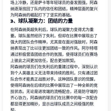
场上冷静，还是萨卡等年轻球员的奋发图强，阿森
纳逐渐找回了队内的信任和团结，精神层面的复兴
为阿森纳的崛起打下了坚实的基础。
3、球队凝聚力：团结的力量
在阿森纳英超失利后，球队的凝聚力变得尤为重
要。球队虽然经历了失利，但却在比赛中展现出了
强大的团队合作精神，尤其是在面对强敌时，阿森
纳表现出了比以往更加团结一致的作风。阿尔特塔
通过积极营造团结合作的氛围，使得球员们在赛场
上彼此之间更加信任，配合更加默契。
阿森纳的球员们在失利后的重建过程中，深刻认识
到个人英雄主义无法带来持续的胜利，只有通过团
队合作才能真正战胜对手。这种团队意识的觉醒，
使得阿森纳在后续的比赛中展现出了一种全新的竞
技状态。无论是进攻端的流畅配合，还是防守端的
齐心协力，阿森纳的球员们在比赛中的每一次配合
都显得更加精妙，显示出球队成员之间极强的默
契。