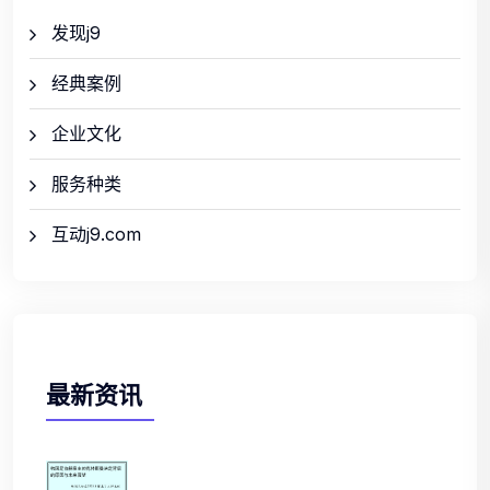
发现j9
经典案例
企业文化
服务种类
互动j9.com
最新资讯