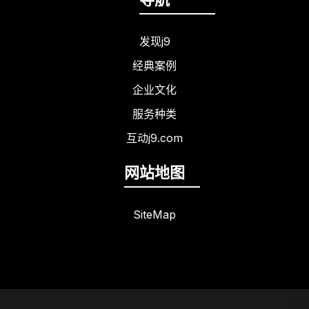
发现j9
经典案例
企业文化
服务种类
互动j9.com
网站地图
SiteMap