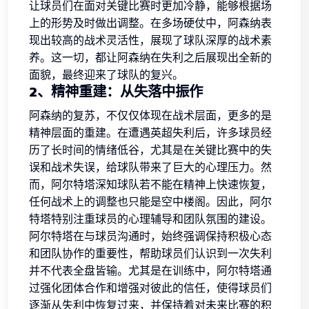
让球员们在面对关键比赛时更加冷静，能够根据场
上的形势及时做出调整。在多场硬仗中，阿森纳表
现出较高的战术灵活性，展现了球队深厚的战术素
养。这一切，都让阿森纳在失利之后展现出全新的
面貌，最终迎来了球队的复兴。
2、精神重建：从失落中振作
阿森纳的复苏，不仅仅体现在战术层面，更多的是
精神层面的重建。在遭遇英超失利后，许多球员经
历了长时间的情绪低谷，尤其是在关键比赛中的失
误和战术失误，给球队带来了巨大的心理压力。然
而，阿尔特塔深知球队若不能在精神上快速恢复，
任何战术上的调整也只能是空中楼阁。因此，阿尔
特塔特别注重球员的心理辅导和团队氛围的建设。
阿尔特塔在与球员沟通时，始终强调保持积极心态
和团队协作的重要性，帮助球员们认识到一次失利
并不代表全盘皆输。尤其是在训练中，阿尔特塔通
过强化团体合作和增强对彼此的信任，使得球员们
逐渐从失利中恢复过来，并保持着对未来比赛的积