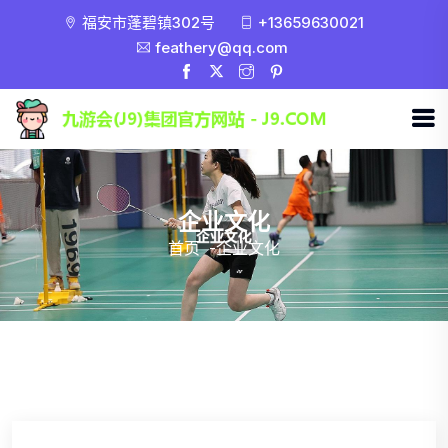
福安市蓬碧镇302号
+13659630021
feathery@qq.com
企业文化
首页
-
企业文化