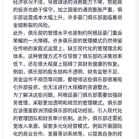
经济状况不佳，导致球迷的消费能力下降，赞助商
的投资也趋于保守。加之国家的通货膨胀严重，俱
乐部运营成本大幅上升，许多豪门俱乐部面临着资
金链断裂的风险。
此外，俱乐部的管理水平也是制约阿根廷豪门重返
荣耀的一大障碍。许多俱乐部的管理模式仍然停留
在传统的家庭式运营上，缺乏现代化的管理理念和
体系。这种管理方式不仅导致了俱乐部的决策效率
低下，还在很大程度上阻碍了其财务健康的恢复。
例如，俱乐部的股东结构不透明、财务监管不足、
资金运作不规范等问题，都使得这些俱乐部很难吸
引外部投资，也无法进行大规模的资源整合。
为了解决这些问题，阿根廷豪门俱乐部需要加强财
务管理，采取更加透明和规范的管理模式。俱乐部
应该借鉴欧洲顶级俱乐部的成功经验，引入现代化
的管理团队和财务审计机制。此外，俱乐部还需拓
宽收入来源，探索多元化经营模式，例如开展国际
化的商业合作、发展青训系统等，以提高自身的经