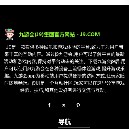
J9是一款提供多种娱乐和游戏体验的平台,致力于为用户带
来丰富的互动内容。通过j9九游会,用户可以了解平台的最新
活动和游戏内容,保持对平台动态的关注。下载九游会j9后,用
户可以使用j9九游会在各种设备上流畅体验游戏,提升游戏乐
趣。九游会app为移动端用户提供便捷的访问方式,让玩家随
时随地畅玩。j9则是一个互动社区,玩家可以在这里分享游戏
经验、技巧,和其他爱好者进行交流与互动。
导航