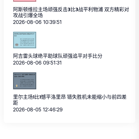
阿斯顿维拉主场顽强反击3比3战平利物浦 双方精彩对
攻战引爆全场
2026-08-06 10:39:51
阿吉雷头球绝平助球队顽强追平对手比分
2026-08-06 09:51:31
里尔主场1比1憾平洛里昂 错失胜机未能缩小与前四差
距
2026-08-05 12:46:29