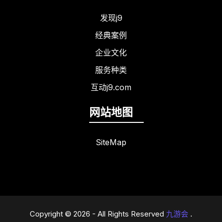
发现j9
经典案例
企业文化
服务种类
互动j9.com
网站地图
SiteMap
Copyright © 2026 - All Rights Reserved
九游会
.