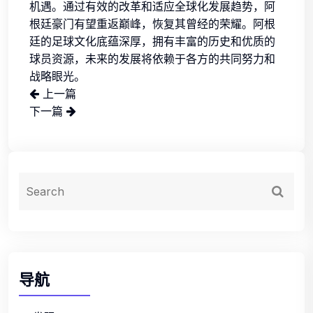
机遇。通过有效的改革和适应全球化发展趋势，阿
根廷豪门有望重返巅峰，恢复其曾经的荣耀。阿根
廷的足球文化底蕴深厚，拥有丰富的历史和优质的
球员资源，未来的发展将依赖于各方的共同努力和
战略眼光。
上一篇
下一篇
导航