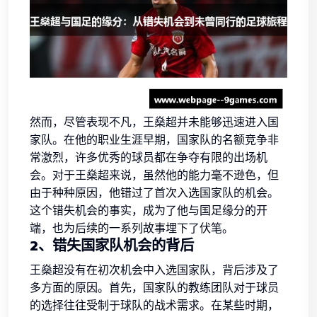
然而，尽管表现不凡，王燊超并未能够迅速进入国
家队。在他的职业生涯早期，国家队的名额竞争非
常激烈，许多优秀的球员都在争夺有限的出场机
会。对于王燊超来说，虽然他的能力毫不逊色，但
由于种种原因，他错过了首次入选国家队的机会。
这个错失机会的事实，成为了他与国足缘分的开
端，也为后续的一系列故事埋下了伏笔。
2、错失国家队机会的背后
王燊超没有在初次机会中入选国家队，背后涉及了
多方面的原因。首先，国家队的教练团队对于球员
的选择往往受制于球队的战术需求。在某些时期，