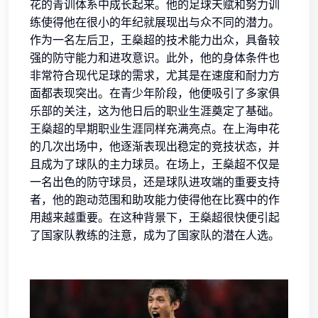
花的青训体系中成长起来。他的足球天赋和努力训
练使得他在很小的年纪就展现出与众不同的潜力。
作为一名左后卫，王燊超的技术能力出众，具备较
强的防守能力和进攻意识。此外，他的身体条件也
非常符合现代足球的需求，尤其是在速度和耐力方
面都表现突出。在青少年阶段，他便吸引了多家俱
乐部的关注，这为他日后的职业生涯奠定了基础。
王燊超的早期职业生涯同样充满亮点。在上海申花
的几次出场中，他逐渐表现出稳定的竞技状态，并
且成为了球队的主力球员。在场上，王燊超不仅是
一名出色的防守球员，还是球队进攻端的重要支持
者，他的跑动范围和助攻能力使得他在比赛中的作
用越来越重要。在这种背景下，王燊超很快便引起
了国家队教练的注意，成为了国家队的潜在人选。