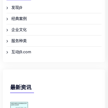
发现j9
经典案例
企业文化
服务种类
互动j9.com
最新资讯