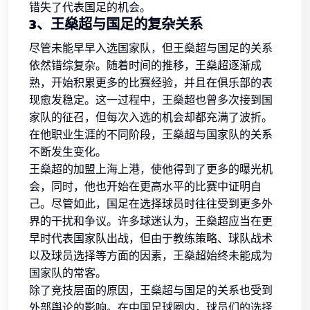
错失了代表国足的机会。
3、王燊超与国足的复杂关系
尽管未能早早入选国家队，但王燊超与国足的关系
依然错综复杂。随着时间的推移，王燊超逐渐成
熟，开始积累更多的比赛经验，并且在俱乐部的表
现愈发稳定。这一过程中，王燊超也曾多次接到国
家队的征召，但每次入选的机会却都充满了波折。
在他职业生涯的不同阶段，王燊超与国家队的关系
不断发生变化。
王燊超的加盟上海上港，使他得到了更多的曝光机
会，同时，他也开始在更高水平的比赛中证明自
己。尽管如此，国足在选择球员时往往受到更多外
界的干扰和争议。许多球迷认为，王燊超应当在更
早时代表国家队出战，但由于教练策略、球队战术
以及球员选择等方面的因素，王燊超始终未能成为
国家队的常客。
除了竞技层面的原因，王燊超与国足的关系也受到
外部舆论的影响。在中国足球圈内，球员们的选择