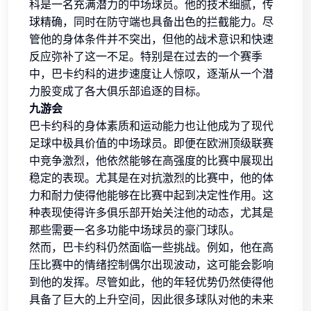
科是一名充满潜力的中场球员。他的技术细腻，传
球精确，同时在防守端也具备出色的拦截能力。尽
管他的身体条件并不突出，但他的战术意识和快速
反应弥补了这一不足。特别是在过去的一个赛季
中，巴卡约科的进步速度让人惊叹，逐渐从一个潜
力股变成了各大俱乐部追逐的目标。
九游会
巴卡约科的身体素质和运动能力也让他成为了现代
足球中极具价值的中场球员。即便在欧洲顶级联赛
中竞争激烈，他依然能够在高强度的比赛中展现出
稳定的表现。尤其是在对抗激烈的比赛中，他的体
力和耐力使得他能够在比赛中起到决定性作用。这
种表现使得许多俱乐部开始关注他的动态，尤其是
那些需要一名多功能中场球员的豪门球队。
然而，巴卡约科仍然面临一些挑战。例如，他在高
压比赛中的情绪控制偶尔出现波动，这可能会影响
到他的发挥。尽管如此，他的年轻优势仍然使得他
具备了巨大的上升空间，因此很多球队对他的未来