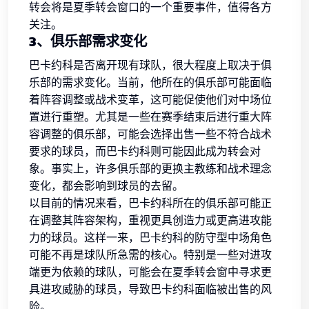
转会将是夏季转会窗口的一个重要事件，值得各方
关注。
3、俱乐部需求变化
巴卡约科是否离开现有球队，很大程度上取决于俱
乐部的需求变化。当前，他所在的俱乐部可能面临
着阵容调整或战术变革，这可能促使他们对中场位
置进行重塑。尤其是一些在赛季结束后进行重大阵
容调整的俱乐部，可能会选择出售一些不符合战术
要求的球员，而巴卡约科则可能因此成为转会对
象。事实上，许多俱乐部的更换主教练和战术理念
变化，都会影响到球员的去留。
以目前的情况来看，巴卡约科所在的俱乐部可能正
在调整其阵容架构，重视更具创造力或更高进攻能
力的球员。这样一来，巴卡约科的防守型中场角色
可能不再是球队所急需的核心。特别是一些对进攻
端更为依赖的球队，可能会在夏季转会窗中寻求更
具进攻威胁的球员，导致巴卡约科面临被出售的风
险。