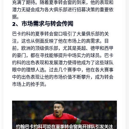
充满了期待。随着夏季转会窗的到来，他的表现和
潜力无疑会成为各大俱乐部进行招募决策的重要依
据。
2、市场需求与转会传闻
巴卡约科的夏季转会窗口吸引了大量俱乐部的关
注，这也从侧面反映了他在市场上的高需求。目
前，欧洲的顶级俱乐部，尤其是英超、德甲和西甲
的豪门，都在寻找能够提升中场实力的球员。巴卡
约科的出色表现和发展潜力使得他成为了这些球队
眼中的理想人选。过去几个赛季中，他在各大赛事
中的出色表现让他的市场价值不断攀升，成为转会
市场上的抢手货。