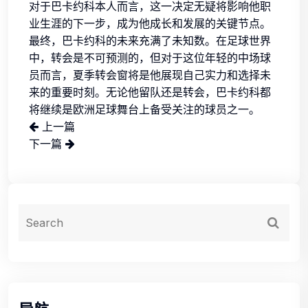
对于巴卡约科本人而言，这一决定无疑将影响他职
业生涯的下一步，成为他成长和发展的关键节点。
最终，巴卡约科的未来充满了未知数。在足球世界
中，转会是不可预测的，但对于这位年轻的中场球
员而言，夏季转会窗将是他展现自己实力和选择未
来的重要时刻。无论他留队还是转会，巴卡约科都
将继续是欧洲足球舞台上备受关注的球员之一。
上一篇
下一篇