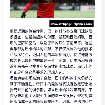
根据近期的转会传闻，巴卡约科与多支豪门球队联
系紧密，包括英超的切尔西、曼联和西汉姆联，西
甲的巴萨和皇马，以及德甲的拜仁慕尼黑等。这些
俱乐部对巴卡约科的兴趣，不仅仅是因为他的技术
和战术特点，更因为他的年龄和潜力，使得他能够
成为长远规划中的重要一员。例如，切尔西和曼联
近年来都在寻找具有多面性的中场球员，而巴卡约
科正是符合这些要求的理想人选。
尽管转会市场充满了变数，巴卡约科的未来仍然充
满了不确定性。传闻中的竞购战将决定他是否会选
择离开目前的俱乐部。如果巴卡约科决定离开，不
仅意味着他个人职业生涯的进一步发展，也将对俱
乐部造成一定的阵容调整压力。因此，巴卡约科的