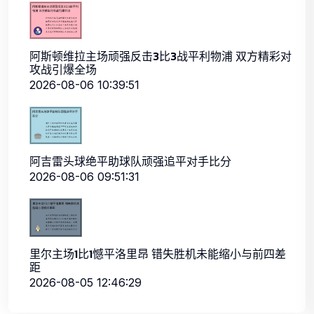
阿斯顿维拉主场顽强反击3比3战平利物浦 双方精彩对
攻战引爆全场
2026-08-06 10:39:51
阿吉雷头球绝平助球队顽强追平对手比分
2026-08-06 09:51:31
里尔主场1比1憾平洛里昂 错失胜机未能缩小与前四差
距
2026-08-05 12:46:29