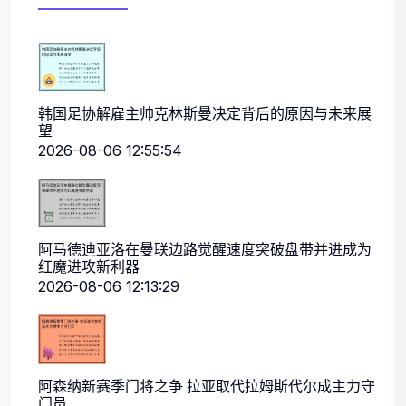
韩国足协解雇主帅克林斯曼决定背后的原因与未来展
望
2026-08-06 12:55:54
阿马德迪亚洛在曼联边路觉醒速度突破盘带并进成为
红魔进攻新利器
2026-08-06 12:13:29
阿森纳新赛季门将之争 拉亚取代拉姆斯代尔成主力守
门员