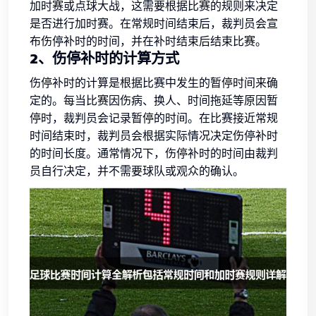
加时赛或点球大战，这需要根据比赛的规则来决定
是否进行加时赛。在常规时间结束后，裁判员会宣
布伤停补时的时间，并在补时结束后结束比赛。
2、伤停补时的计算方式
伤停补时的计算是根据比赛中发生的暂停时间来确
定的。每当比赛因伤病、换人、时间拖延等原因暂
停时，裁判员会记录暂停的时间。在比赛接近常规
时间结束时，裁判员会根据实际情况决定伤停补时
的时间长度。通常情况下，伤停补时的时间由裁判
员自行决定，并不需要球队或观众的确认。