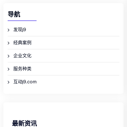
导航
发现j9
经典案例
企业文化
服务种类
互动j9.com
最新资讯