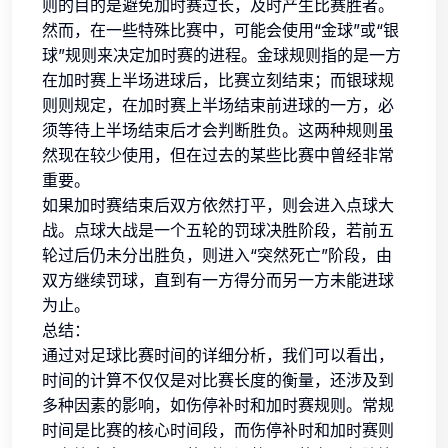
则的目的是避免加时赛过长，及时产生比赛胜者。
然而，在一些特殊比赛中，可能会使用“金球”或“银
球”规则来决定加时赛的进程。金球规则指的是一方
在加时赛上半场进球后，比赛立刻结束；而银球规
则则规定，在加时赛上半场结束前进球的一方，必
须等待上半场结束后才会判断胜负。这两种规则虽
然现在较少使用，但在过去的某些比赛中曾经非常
重要。
如果加时赛结束后双方依然打平，则会进入点球大
战。点球大战是一个五轮的罚球决胜阶段，若前五
轮过后仍未分出胜负，则进入“突然死亡”阶段，由
双方继续罚球，直到有一方得分而另一方未能进球
为止。
总结：
通过对足球比赛时间的详细分析，我们可以看出，
时间的计算不仅仅是对比赛长度的衡量，还涉及到
多种因素的影响，如伤停补时和加时赛规则。常规
时间是比赛的核心时间段，而伤停补时和加时赛则