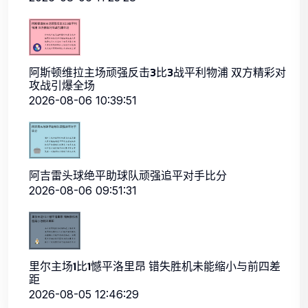
阿斯顿维拉主场顽强反击3比3战平利物浦 双方精彩对
攻战引爆全场
2026-08-06 10:39:51
阿吉雷头球绝平助球队顽强追平对手比分
2026-08-06 09:51:31
里尔主场1比1憾平洛里昂 错失胜机未能缩小与前四差
距
2026-08-05 12:46:29