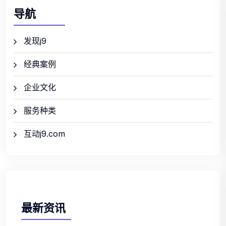
导航
发现j9
经典案例
企业文化
服务种类
互动j9.com
最新资讯