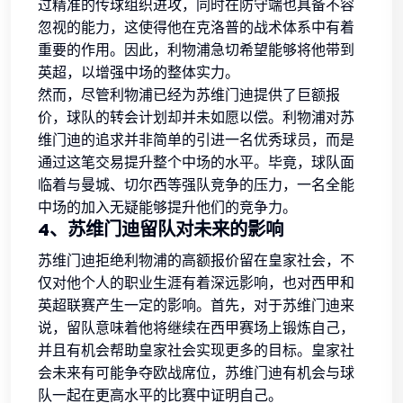
过精准的传球组织进攻，同时在防守端也具备不容
忽视的能力，这使得他在克洛普的战术体系中有着
重要的作用。因此，利物浦急切希望能够将他带到
英超，以增强中场的整体实力。
然而，尽管利物浦已经为苏维门迪提供了巨额报
价，球队的转会计划却并未如愿以偿。利物浦对苏
维门迪的追求并非简单的引进一名优秀球员，而是
通过这笔交易提升整个中场的水平。毕竟，球队面
临着与曼城、切尔西等强队竞争的压力，一名全能
中场的加入无疑能够提升他们的竞争力。
4、苏维门迪留队对未来的影响
苏维门迪拒绝利物浦的高额报价留在皇家社会，不
仅对他个人的职业生涯有着深远影响，也对西甲和
英超联赛产生一定的影响。首先，对于苏维门迪来
说，留队意味着他将继续在西甲赛场上锻炼自己，
并且有机会帮助皇家社会实现更多的目标。皇家社
会未来有可能争夺欧战席位，苏维门迪有机会与球
队一起在更高水平的比赛中证明自己。