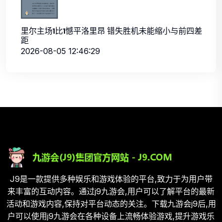
里尔主场1比1憾平洛里昂 错失胜机未能缩小与前四差
距
2026-08-05 12:46:29
J9是一款提供多种娱乐和游戏体验的平台,致力于为用户带
来丰富的互动内容。通过j9九游会,用户可以了解平台的最新
活动和游戏内容,保持对平台动态的关注。下载九游会j9后,用
户可以使用j9九游会在各种设备上流畅体验游戏,提升游戏乐