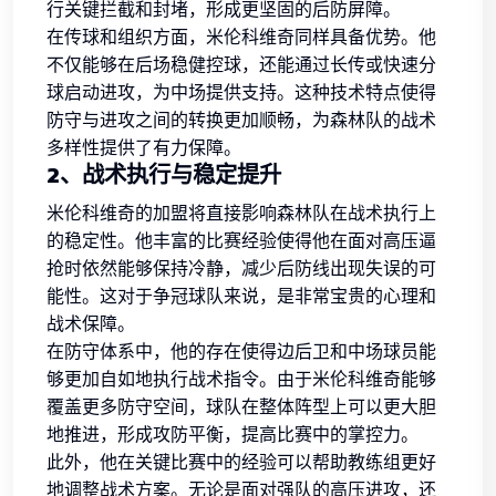
行关键拦截和封堵，形成更坚固的后防屏障。
在传球和组织方面，米伦科维奇同样具备优势。他
不仅能够在后场稳健控球，还能通过长传或快速分
球启动进攻，为中场提供支持。这种技术特点使得
防守与进攻之间的转换更加顺畅，为森林队的战术
多样性提供了有力保障。
2、战术执行与稳定提升
米伦科维奇的加盟将直接影响森林队在战术执行上
的稳定性。他丰富的比赛经验使得他在面对高压逼
抢时依然能够保持冷静，减少后防线出现失误的可
能性。这对于争冠球队来说，是非常宝贵的心理和
战术保障。
在防守体系中，他的存在使得边后卫和中场球员能
够更加自如地执行战术指令。由于米伦科维奇能够
覆盖更多防守空间，球队在整体阵型上可以更大胆
地推进，形成攻防平衡，提高比赛中的掌控力。
此外，他在关键比赛中的经验可以帮助教练组更好
地调整战术方案。无论是面对强队的高压进攻，还