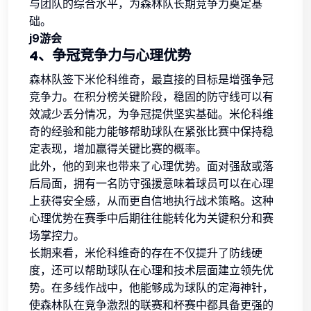
与团队的综合水平，为森林队长期竞争力奠定基
础。
j9游会
4、争冠竞争力与心理优势
森林队签下米伦科维奇，最直接的目标是增强争冠
竞争力。在积分榜关键阶段，稳固的防守线可以有
效减少丢分情况，为争冠提供坚实基础。米伦科维
奇的经验和能力能够帮助球队在紧张比赛中保持稳
定表现，增加赢得关键比赛的概率。
此外，他的到来也带来了心理优势。面对强敌或落
后局面，拥有一名防守强援意味着球员可以在心理
上获得安全感，从而更自信地执行战术策略。这种
心理优势在赛季中后期往往能转化为关键积分和赛
场掌控力。
长期来看，米伦科维奇的存在不仅提升了防线硬
度，还可以帮助球队在心理和技术层面建立领先优
势。在多线作战中，他能够成为球队的定海神针，
使森林队在竞争激烈的联赛和杯赛中都具备更强的