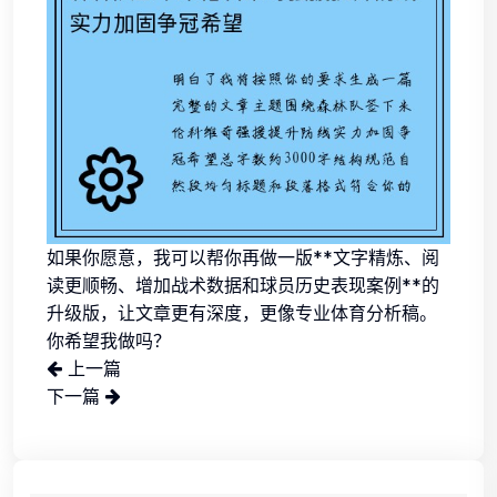
如果你愿意，我可以帮你再做一版**文字精炼、阅
读更顺畅、增加战术数据和球员历史表现案例**的
升级版，让文章更有深度，更像专业体育分析稿。
你希望我做吗？
上一篇
下一篇