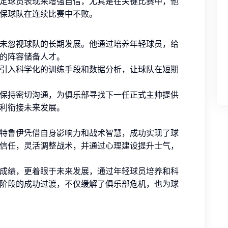
定球员表现来增强自信，尤其是在关键比赛中，他
保球队在连续比赛中不败。
未忽视球队的长期发展。他通过培养年轻球员，给
的阵容储备人才。
引入科学化的训练手段和数据分析，让球队在短期
保持密切沟通，为俱乐部寻找下一任正式主帅提供
利衔接未来发展。
特鲁伊凭借自身影响力和战术智慧，成功实现了球
信任，灵活调整战术，并通过心理建设提升士气，
成绩，更着眼于未来发展，通过年轻球员培养和科
阶段的成功过渡，不仅缓解了俱乐部危机，也为球