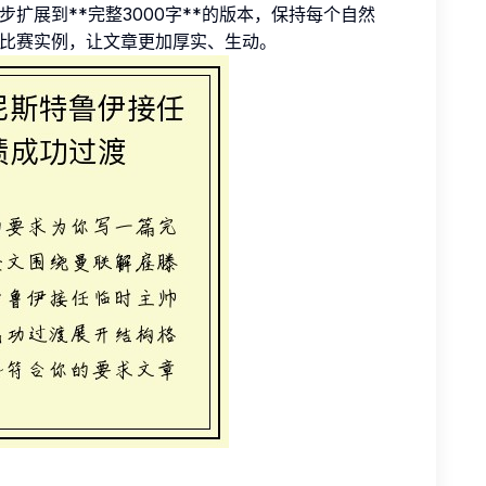
扩展到**完整3000字**的版本，保持每个自然
比赛实例，让文章更加厚实、生动。