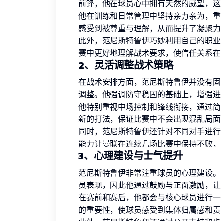
前锋，他在球员心中拥有天然的威望，这
他在训练和日常管理中坚持亲力亲为，重
感受到被尊重与理解，从而提升了凝聚力
此外，范尼斯特鲁伊巧妙利用自己的职业
赛中更好地理解战术要求，使信任关系在
2、灵活调整战术策略
在战术安排方面，范尼斯特鲁伊并没有固
调整。他强调防守稳固的基础上，增强进
他特别重视中场控制和锋线衔接，通过简
新的打法，保证比赛中不会出现混乱局面
同时，范尼斯特鲁伊还针对不同对手进行
能力让曼联在连续几场比赛中保持不败，
3、心理建设与士气提升
范尼斯特鲁伊非常注重球员的心理建设。
员表现，因此他通过鼓励与正面激励，让
在赛前和赛后，他都会与核心球员进行一
的重要性，使球员感受到集体归属感和责