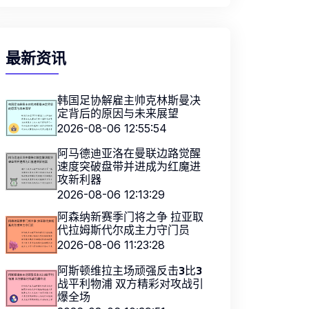
最新资讯
韩国足协解雇主帅克林斯曼决
定背后的原因与未来展望
2026-08-06 12:55:54
阿马德迪亚洛在曼联边路觉醒
速度突破盘带并进成为红魔进
攻新利器
2026-08-06 12:13:29
阿森纳新赛季门将之争 拉亚取
代拉姆斯代尔成主力守门员
2026-08-06 11:23:28
阿斯顿维拉主场顽强反击3比3
战平利物浦 双方精彩对攻战引
爆全场