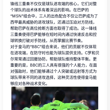
锋线三重奏不仅仅是球队进攻端的核心，它们对整
个球队的战术体系有着深远的影响。在巴萨的
“MSN”组合中，三人的出色配合不仅让巴萨成为了
西甲最具威胁的进攻球队，还通过压迫对方防线，
帮助巴萨在高位抢断方面也取得了成功。这一锋线
三重奏使得巴萨能够在短时间内通过快速反击和控
球转换打破对手防线，从而掌握比赛节奏。
对于皇马的“BBC”组合来说，他们的贡献不仅体现
在进攻端，在防守时也能为球队提供支持。C罗和贝
尔常常通过回撤协防，帮助球队维持整体平衡。更
重要的是，BBC的三人具有很强的个人能力，在面
对强敌时，他们能够通过个人突破或远射等方式为
球队带来不同的进攻选择，这种灵活性使得皇马能
够应对各种战术变化。