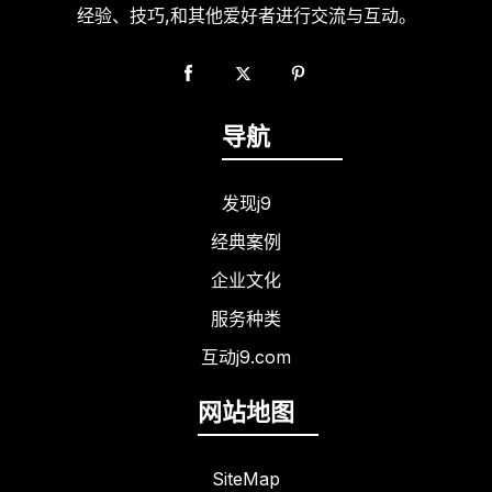
经验、技巧,和其他爱好者进行交流与互动。
导航
发现j9
经典案例
企业文化
服务种类
互动j9.com
网站地图
SiteMap