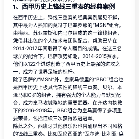
1、西甲历史上锋线三重奏的经典案例
在西甲历史上，锋线三重奏的经典案例屡见不鲜，
其中最为人熟知的莫过于巴塞罗那的“MSN”组合。
由梅西、苏亚雷斯和内马尔组成的这一锋线组合，
凭借其出色的个人技术与团队配合，帮助巴萨在
2014-2017年间取得了令人瞩目的成绩。在这三名
球员的配合下，巴萨攻势如潮，2014-2015赛季，
他们以122个进球创造了西甲历史上最强的进攻之
一，成为了世界足坛的标杆。
除了巴萨的“MSN”外，皇家马德里的“BBC”组合也
是西甲历史上极具代表性的锋线三重奏。贝尔、本
泽马和C罗的组合，拥有强大的个人能力与默契配
合，成为皇马攻城略地的重要武器。在齐达内执教
下的2016-2018年，BBC组合为皇马赢得了多项重
要荣誉，包括连续三次获得欧冠冠军。
除此之外，西班牙其他俱乐部也曾涌现出不同风格
的锋线三重奏。比如瓦伦西亚的“瓦尔迪-比利亚-席