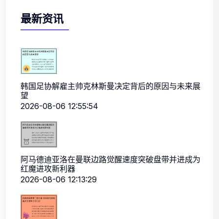
最新资讯
韩国足协解雇主帅克林斯曼决定背后的原因与未来展
望
2026-08-06 12:55:54
阿马德迪亚洛在曼联边路觉醒速度突破盘带并进成为
红魔进攻新利器
2026-08-06 12:13:29