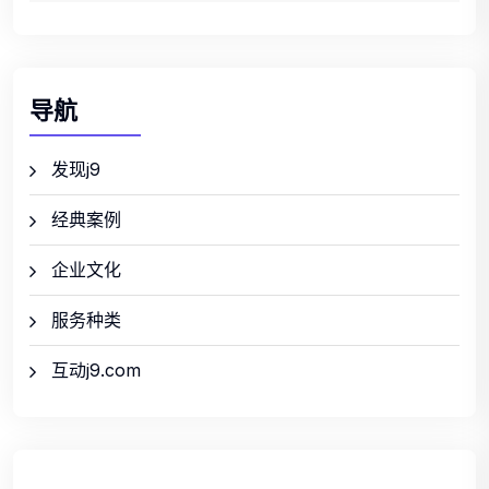
导航
发现j9
经典案例
企业文化
服务种类
互动j9.com