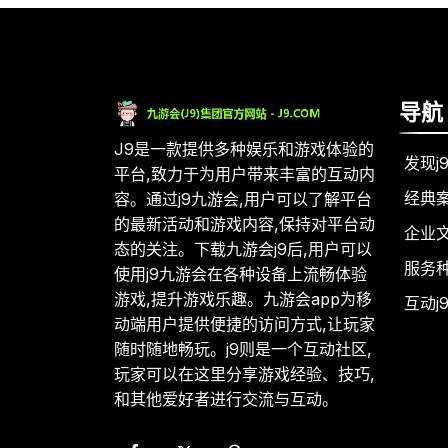
导航
J9是一款提供多种娱乐和游戏体验的
发现j
平台,致力于为用户带来丰富的互动内
经典
容。通过j9九游会,用户可以了解平台
的最新活动和游戏内容,保持对平台动
企业
态的关注。下载九游会j9后,用户可以
服务
使用j9九游会在各种设备上流畅体验
游戏,提升游戏乐趣。九游会app为移
互动j9
动端用户提供便捷的访问方式,让玩家
随时随地畅玩。j9则是一个互动社区,
玩家可以在这里分享游戏经验、技巧,
和其他爱好者进行交流与互动。