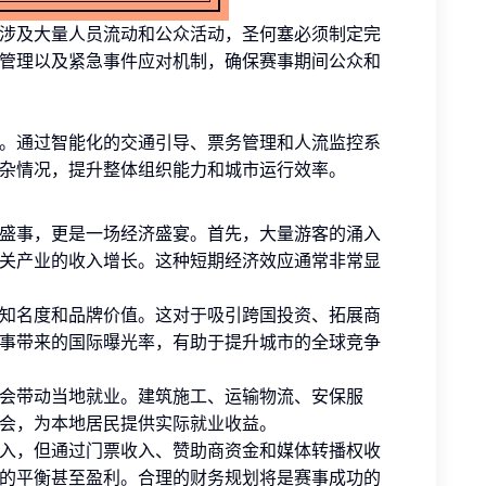
涉及大量人员流动和公众活动，圣何塞必须制定完
管理以及紧急事件应对机制，确保赛事期间公众和
。通过智能化的交通引导、票务管理和人流监控系
杂情况，提升整体组织能力和城市运行效率。
盛事，更是一场经济盛宴。首先，大量游客的涌入
关产业的收入增长。这种短期经济效应通常非常显
知名度和品牌价值。这对于吸引跨国投资、拓展商
事带来的国际曝光率，有助于提升城市的全球竞争
会带动当地就业。建筑施工、运输物流、安保服
会，为本地居民提供实际就业收益。
入，但通过门票收入、赞助商资金和媒体转播权收
的平衡甚至盈利。合理的财务规划将是赛事成功的