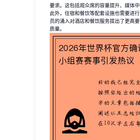
要求。这包括观众席的容量提升、媒体中
此外，住宿和餐饮等配套设施也需要进行
员的涌入对酒店和餐饮服务提出了更高要
质量。