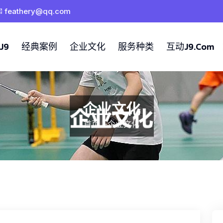
feathery@qq.com
j9
经典案例
企业文化
服务种类
互动j9.com
企业文化
首页
-
企业文化