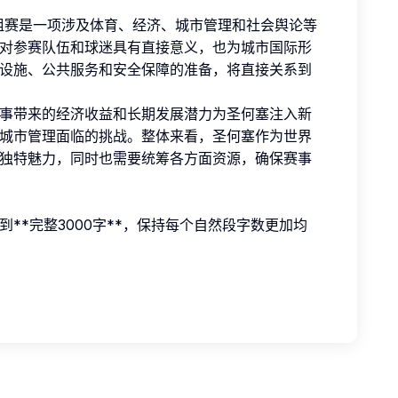
小组赛是一项涉及体育、经济、城市管理和社会舆论等
对参赛队伍和球迷具有直接意义，也为城市国际形
设施、公共服务和安全保障的准备，将直接关系到
事带来的经济收益和长期发展潜力为圣何塞注入新
城市管理面临的挑战。整体来看，圣何塞作为世界
独特魅力，同时也需要统筹各方面资源，确保赛事
**完整3000字**，保持每个自然段字数更加均