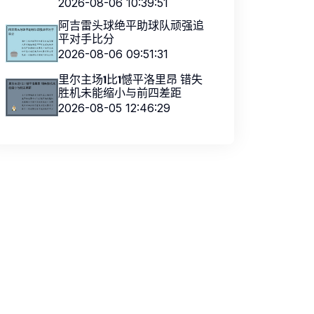
2026-08-06 10:39:51
阿吉雷头球绝平助球队顽强追
平对手比分
2026-08-06 09:51:31
里尔主场1比1憾平洛里昂 错失
胜机未能缩小与前四差距
2026-08-05 12:46:29