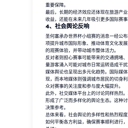
重要保障。
最后，长期的经济效应还体现在旅游产业
收益，还能在未来几年吸引更多国际赛事
4、社会舆论反响
圣何塞承办世界杯小组赛的消息一经公布
项提升城市国际形象、推动体育文化发展
的观赛体验，并带动城市整体活力。
反对者则担心赛事可能带来的交通拥堵、
量游客涌入可能对城市日常运转造成干扰
媒体舆论也呈现出多元化趋势。国际媒体
现，而本地媒体则强调城市居民的切身利
众对赛事的关注度和参与度大幅提升。
此外，社交媒体平台上的讨论同样热烈。
形成了广泛而多样化的舆论生态。这种讨
决策参考。
总体来看，社会舆论的多样性和热烈程度
如何平衡各方利益，确保赛事顺利进行，