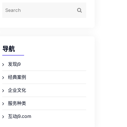
导航
发现j9
经典案例
企业文化
服务种类
互动j9.com