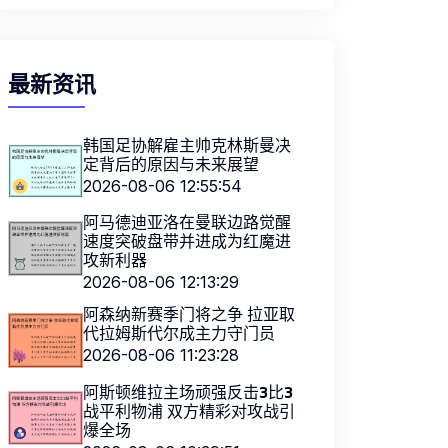
最新资讯
韩国足协解雇主帅克林斯曼决
定背后的原因与未来展望
2026-08-06 12:55:54
阿马德迪亚洛在曼联边路觉醒
速度突破盘带并进成为红魔进
攻新利器
2026-08-06 12:13:29
阿森纳新赛季门将之争 拉亚取
代拉姆斯代尔成主力守门员
2026-08-06 11:23:28
阿斯顿维拉主场顽强反击3比3
战平利物浦 双方精彩对攻战引
爆全场