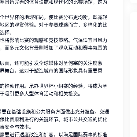
塞具备完善的体育设施和现代化的比赛场馆，这为
个世界杯的地理布局，使比赛分布更均衡，既减轻
地区的观赏体验。对于参赛球迷而言，多样化的比
选择。
也将影响比赛的观感和竞技策略。气温适宜且风力
，而多元文化背景则增加了观众互动和赛事氛围的
层面，还可能引发全球媒体对圣何塞的关注度激
界舞台，这对于塑造城市的国际形象具有重要意
的推动作用。承办世界杯小组赛的经验，将成为圣
于吸引更多大型体育活动和相关投资。
塞需要在基础设施和公共服务方面做出充分准备。交通
保比赛顺利进行的关键环节。城市公共交通的优化
事安全与效率。
需要进行适度改造和扩容，以满足国际赛事的标准