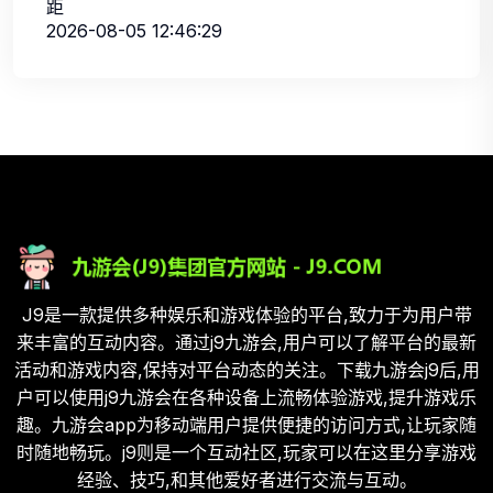
距
2026-08-05 12:46:29
J9是一款提供多种娱乐和游戏体验的平台,致力于为用户带
来丰富的互动内容。通过j9九游会,用户可以了解平台的最新
活动和游戏内容,保持对平台动态的关注。下载九游会j9后,用
户可以使用j9九游会在各种设备上流畅体验游戏,提升游戏乐
趣。九游会app为移动端用户提供便捷的访问方式,让玩家随
时随地畅玩。j9则是一个互动社区,玩家可以在这里分享游戏
经验、技巧,和其他爱好者进行交流与互动。