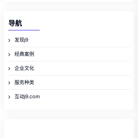
导航
发现j9
经典案例
企业文化
服务种类
互动j9.com