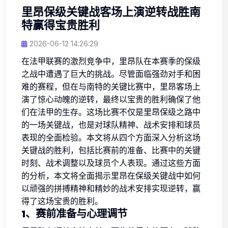
里昂保级关键战客场上演逆转战胜南
特赢得宝贵胜利
2026-06-12 14:26:29
在法甲联赛的激烈竞争中，里昂队在本赛季的保级
之战中遭遇了巨大的挑战。尽管面临强劲对手和困
难的赛程，但在与南特的关键比赛中，里昂客场上
演了惊心动魄的逆转，最终以宝贵的胜利确保了他
们在法甲的生存。这场比赛不仅是里昂保级之路中
的一场关键战，也是对球队精神、战术安排和球员
表现的全面检验。本文将从四个方面深入分析这场
关键战的胜利，包括比赛前的准备、比赛中的关键
时刻、战术调整以及球员个人表现。通过这些方面
的分析，本文将全面揭示里昂在保级关键战中如何
以顽强的拼搏精神和精妙的战术安排实现逆转，赢
得了这场宝贵的胜利。
1、赛前准备与心理调节