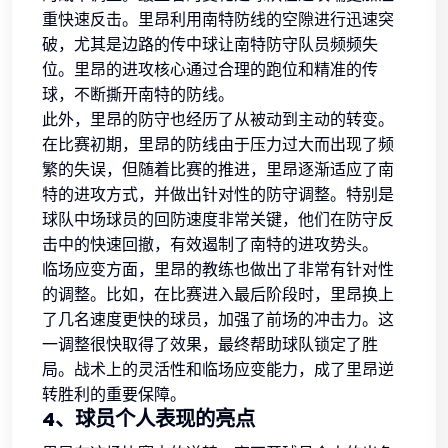
重快速反击。里昂利用南特防线的空隙进行迅速突
破，尤其是边路的传中球让南特防守队员频频失
位。里昂的进攻核心通过合理的跑位和精准的传
球，不断撕开南特的防线。
此外，里昂的防守也经历了从被动到主动的转变。
在比赛初期，里昂的防线由于压力过大而出现了频
繁的失误，但随着比赛的推进，里昂逐渐适应了南
特的进攻方式，并做出针对性的防守调整。特别是
球队中场球员的回防速度非常关键，他们在防守反
击中的快速回撤，有效遏制了南特的进攻势头。
临场应变方面，里昂的教练也做出了非常有针对性
的调整。比如，在比赛进入最后阶段时，里昂换上
了几名速度更快的球员，加强了前场的冲击力。这
一调整很快取得了效果，最终帮助球队锁定了胜
局。战术上的灵活性和临场应变能力，成了里昂逆
转胜利的重要保障。
4、球员个人表现的亮点