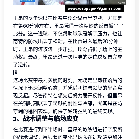
里昂的反击速度在比赛中逐渐显示出威胁。尤其是
在第60分钟左右，里昂凭借一次精妙的反击扳平了
比分。这一进球，不仅帮助球队缓解了压力，也让
南特的防线出现了松动。在比赛进入最后20分钟
时，里昂的进攻进一步加强，逐渐占据了场上的主
动权。最终，里昂通过一次精准的定位球反击完成
了逆转。
j9
这场比赛中最为关键的时刻，无疑是里昂在落后的
情况下迅速调整心态，并凭借团结与默契的配合实
现反超。尽管南特在领先后努力展开反扑，但里昂
在关键时刻展现了足够的耐性与冷静，尤其是在防
守端的稳固表现，确保了逆转胜利的最终实现。
3、战术调整与临场应变
在比赛进行到下半场时，里昂的教练组进行了果断
的战术调整。最显著的变化是球队在进攻端更加注