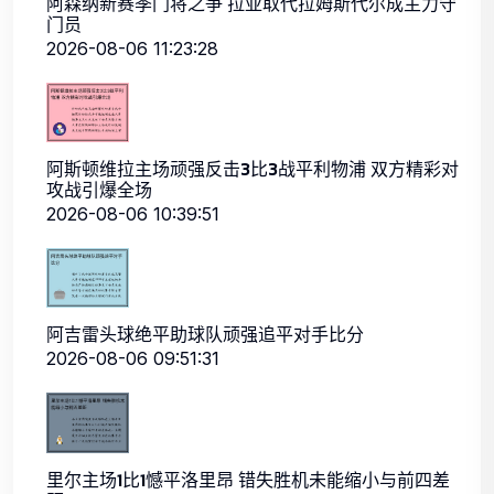
阿森纳新赛季门将之争 拉亚取代拉姆斯代尔成主力守
门员
2026-08-06 11:23:28
阿斯顿维拉主场顽强反击3比3战平利物浦 双方精彩对
攻战引爆全场
2026-08-06 10:39:51
阿吉雷头球绝平助球队顽强追平对手比分
2026-08-06 09:51:31
里尔主场1比1憾平洛里昂 错失胜机未能缩小与前四差