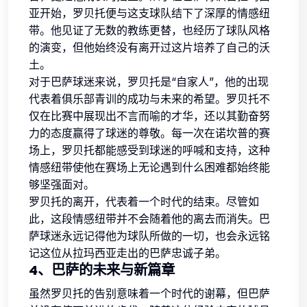
亚开始，罗贝托便与这支球队结下了深厚的情感纽
带。他见证了无数的教练更替，也经历了球队风格
的演变，但他始终没有离开过这片培养了自己的沃
土。
对于巴萨球迷来说，罗贝托是“自家人”，他的出现
代表着俱乐部青训的成功与未来的希望。罗贝托不
仅在比赛中展现出不言而喻的才华，还以其勤奋努
力的态度赢得了球迷的尊敬。每一次在诺坎普的赛
场上，罗贝托都能感受到球迷的呼喊和支持，这种
情感纽带使他在赛场上无论遇到什么困难都始终能
够坚强面对。
罗贝托的离开，代表着一个时代的结束。尽管如
此，这段情感纽带并不会随着他的离去而消失。巴
萨球迷永远记得他为球队所做的一切，也会永远铭
记这位从拉玛西亚走出的巴萨忠诚子弟。
4、巴萨的未来与新篇章
虽然罗贝托的告别意味着一个时代的谢幕，但巴萨