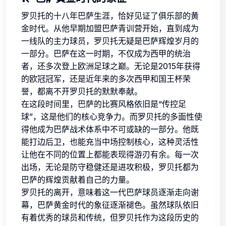
罗贝托的十八年巴萨生涯，恰好见证了俱乐部的黄
金时代。从他早期加盟巴萨青训营开始，直到成为
一线队的主力球员，罗贝托无疑是巴萨辉煌岁月的
一部分。巴萨在这一时期，不仅成为西甲的统治
者，还多次登上欧洲足球之巅。无论是2015年获得
的欧冠冠军，还是近年来的多次西甲和国王杯荣
誉，都离不开罗贝托的默默奉献。
在这段时间里，巴萨的比赛风格依旧是“传控足
球”，这是他们的核心竞争力。而罗贝托的多面性使
得他成为巴萨战术体系中不可或缺的一部分。他既
能打边后卫，也能充当中场控制核心，这种灵活性
让他在不同的位置上都能表现得游刃有余。每一次
出场，无论是防守稳健还是进攻积极，罗贝托都为
巴萨的辉煌贡献着自己的力量。
罗贝托的离开，意味着这一代巴萨球员逐渐走向谢
幕，巴萨黄金时代的象征逐渐褪色。虽然球队依旧
有着优秀的球员和传统，但罗贝托作为这段历史的