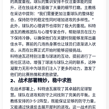
的高度重视。球队的集训安排不仅注重体能的提
升，还在技战术方面做了大量的细节打磨。主教练
在采访中提到：“我们需要更加注重球队的整体配
合，保持防守的稳定性同时增加进攻的多样性。”
此外，球队的心理调节也得到了极大的重视。科特
迪瓦的教练团队与心理专家合作，帮助球员在压力
下保持冷静，以确保他们在关键时刻能够发挥出最
佳水平。赛前的几场热身赛也让球员们逐渐进入状
态，从而在比赛正式开始时能够迎接挑战。
科特迪瓦还特别注重与球迷的互动，提前进行了一
些社区活动，增强了球迷与球队之间的联系，这种
凝聚力无形中为球员们注入了更多的动力，激发了
他们的比赛热情和求胜欲望。
2、战术部署精妙，稳中求胜
在战术部署上，科特迪瓦展现了其卓越的足球智
慧。球队在进攻和防守之间找到了完美的平衡。主
教练安排的3-5-2阵型，既能保证足够的防守力量，
又能通过快速反击展开犀利的进攻。这一战术的实