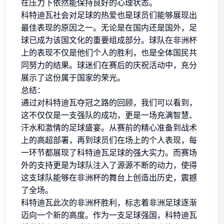
在压力下依然能保持良好的心理状态。
科特迪瓦社会对足球的热爱也是球员们能够展现出
最佳表现的原因之一。无论是在国内还是国外，足
球已成为该国文化的重要组成部分。球队在非洲杯
上的表现不仅是他们个人的胜利，也是全体国民共
同努力的结果。球迷们在赛后的庆祝活动中，充分
展示了这份属于国家的荣光。
总结：
通过对科特迪瓦夺冠之路的回顾，我们可以看到，
这不仅仅是一支强队的成功，更是一场充满智慧、
汗水和激情的足球盛宴。从赛前的精心准备到战术
上的高超部署，再到球员们在场上的个人表现，每
一环节都展现了科特迪瓦足球的强大实力。而赛场
外的支持更是为球队注入了源源不断的动力，使得
这支球队能够在非洲杯的舞台上创造出历史，震撼
了全场。
科特迪瓦此次的非洲杯胜利，标志着非洲足球逐渐
迈向一个新的高度。作为一支足球强国，科特迪瓦