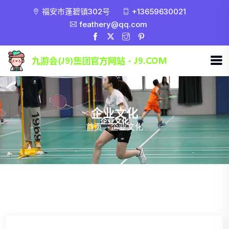
福安市蓬碧镇302号
+13659630021
feathery@qq.com
企业文化
首页
-
企业文化