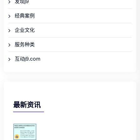
发现j9
经典案例
企业文化
服务种类
互动j9.com
最新资讯