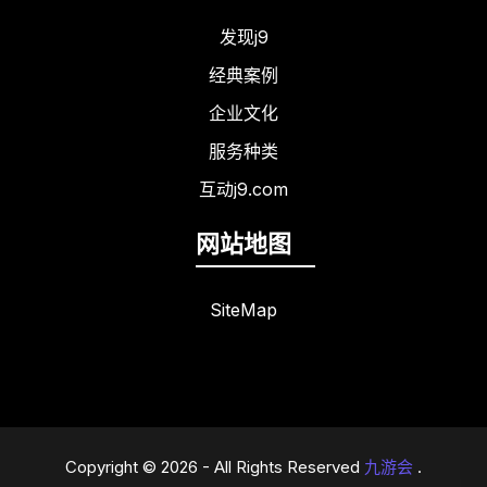
发现j9
经典案例
企业文化
服务种类
互动j9.com
网站地图
SiteMap
Copyright © 2026 - All Rights Reserved
九游会
.